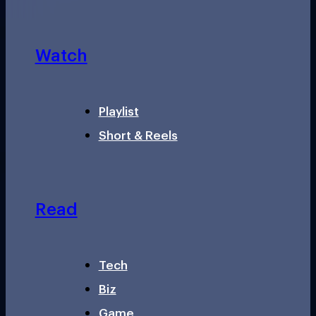
Watch
Playlist
Short & Reels
Read
Tech
Biz
Game