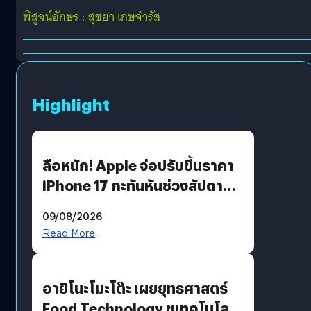
พิสูจน์อักษร : สุชยา เกษจำรัส
Highlight
ลือหนัก! Apple จ่อปรับขึ้นราคา
iPhone 17 กะทันหันช่วงสัปดาห์ที่
10 สิงหาคมนี้
09/08/2026
Read More
อายิโนะโมะโต๊ะ เผยยุทธศาสตร์
Food Technology ชูเทคโนโลยี