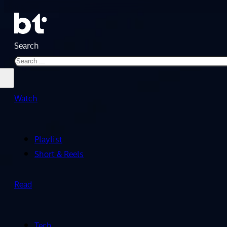
Search
Watch
Playlist
Short & Reels
Read
Tech