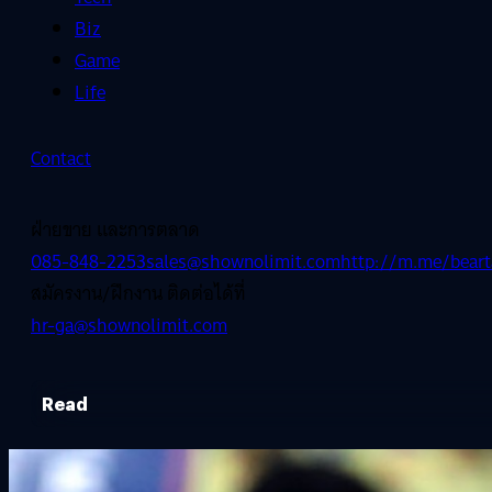
Biz
Game
Life
Contact
ฝ่ายขาย และการตลาด
085-848-2253
sales@shownolimit.com
http://m.me/beart
สมัครงาน/ฝึกงาน ติดต่อได้ที่
hr-ga@shownolimit.com
Read