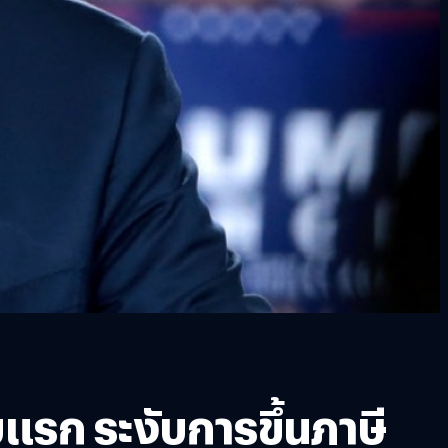
แรก ระงับการขึ้นภาษี