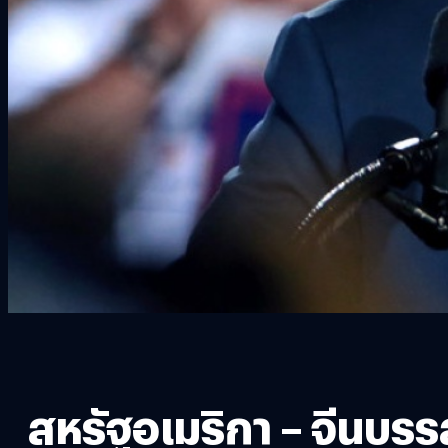
สหรัฐอเมริกา – จีนบร