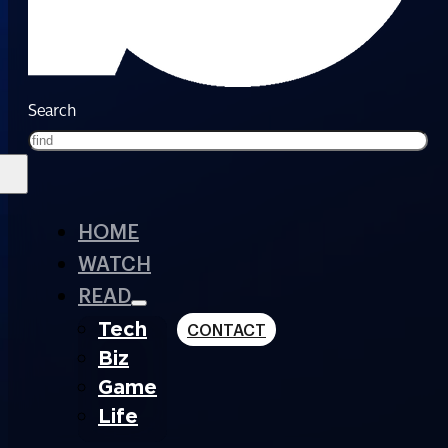
Search
HOME
WATCH
READ
Tech
CONTACT
Biz
Game
Life