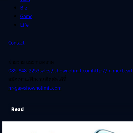
Biz
Game
Life
Contact
ฝ่ายขาย และการตลาด
085-848-2253
sales@shownolimit.com
http://m.me/beart
สมัครงาน/ฝึกงาน ติดต่อได้ที่
hr-ga@shownolimit.com
Read