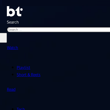
Search
Watch
Playlist
Short & Reels
Read
Tech