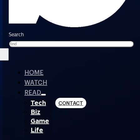
Search
HOME
WATCH
READ
Tech
CONTACT
Biz
Game
Life