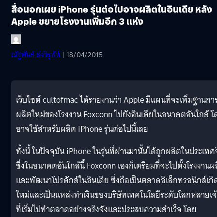
สื่อนอกเผย iPhone รุ่นต่อไปอาจผลิตในอินเดีย หลัง
Apple ขยายโรงงานเพิ่มอีก 3 แห่ง
ณัฐพันธ์ ส่งวิรุฬห์
| 18/04/2015
เว็บไซต์ cultofmac ได้รายงานว่า Apple มีแผนที่จะเพิ่มฐานกา
ผลิตใหม่ของโรงงาน Foxconn ไปยังอินเดียในอนาคตอันใกล้ โ
อาจใช้สำหรับผลิต iPhone รุ่นต่อไปนี้เลย
ทั้งนี้ ในปัจจุบัน iPhone ในรุ่นที่ผ่านมานั้นได้ถูกผลิตในประเทศ
ซึ่งในอนาคตอันใกล้นี้ Foxconn เองก็เตรียมที่จะไปตั้งโรงงานผ
และพัฒนาโปรดักส์ในอินเดีย ซึ่งถือเป็นตลาดอิเล็กทรอนิกส์เกิ
ใหม่และเป็นแหล่งทำเงินของบริษัทเทคโนโลยีระดับโลกหลายเจ
ที่เริ่มไปทำตลาดอย่างจริงจังและประสบความสำเร็จ โดย