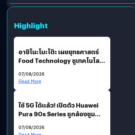
Highlight
อายิโนะโมะโต๊ะ เผยยุทธศาสตร์
Food Technology ชูเทคโนโลยี
“AminoScience” เจาะอินไซต์ผู้
07/08/2026
บริโภคและ B2B
Read More
ใช้ 5G ได้แล้ว! เปิดตัว Huawei
Pura 90s Series ชูกล้องซูม
200 MP ในรุ่นท็อป
07/08/2026
Read More