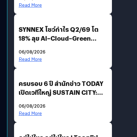
AGI
Read More
SYNNEX โชว์กำไร Q2/69 โต
18% ลุย AI–Cloud–Green
Energy สร้างฐาน Recurring
06/08/2026
Revenue เร่งเครื่อง New
Read More
Growth Engine พร้อมจ่าย
ปันผล 0.10 บาท/หุ้น
ครบรอบ 6 ปี สำนักข่าว TODAY
เปิดเวทีใหญ่ SUSTAIN CITY:
THE GREEN TRANSITION ถก
06/08/2026
แนวทางปรับตัวสู่เศรษฐกิจสี
Read More
เขียวอย่างยั่งยืน