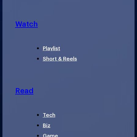
Watch
Playlist
Short & Reels
Read
Tech
Biz
Game