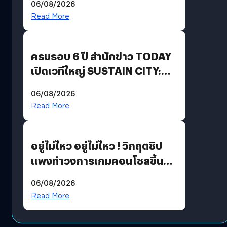
06/08/2026
Revenue เร่งเครื่อง New
Read More
Growth Engine พร้อมจ่าย
ปันผล 0.10 บาท/หุ้น
ครบรอบ 6 ปี สำนักข่าว TODAY
เปิดเวทีใหญ่ SUSTAIN CITY:
THE GREEN TRANSITION ถก
06/08/2026
แนวทางปรับตัวสู่เศรษฐกิจสี
Read More
เขียวอย่างยั่งยืน
อยู่ไม่ไหว อยู่ไม่ไหว ! วิกฤตชิป
แพงทำวงการเกมคอนโซลขึ้น
ราคายับ แบบนี้เกมเมอร์อยู่ยังไง
06/08/2026
?
Read More