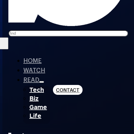
Search
HOME
WATCH
READ
Tech
CONTACT
Biz
Game
Life