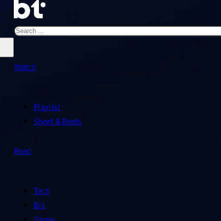
Search
Watch
Playlist
Short & Reels
Read
Tech
Biz
Game