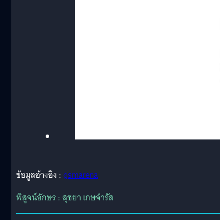
ข้อมูลอ้างอิง :
gsmarena
พิสูจน์อักษร : สุชยา เกษจำรัส