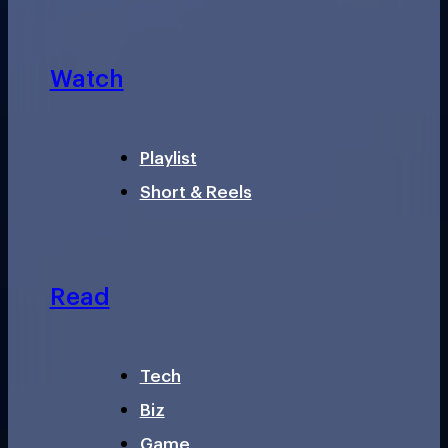
Watch
Playlist
Short & Reels
Read
Tech
Biz
Game