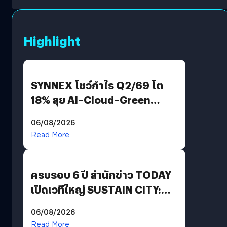
Highlight
SYNNEX โชว์กำไร Q2/69 โต
18% ลุย AI–Cloud–Green
Energy สร้างฐาน Recurring
06/08/2026
Revenue เร่งเครื่อง New
Read More
Growth Engine พร้อมจ่าย
ปันผล 0.10 บาท/หุ้น
ครบรอบ 6 ปี สำนักข่าว TODAY
เปิดเวทีใหญ่ SUSTAIN CITY:
THE GREEN TRANSITION ถก
06/08/2026
แนวทางปรับตัวสู่เศรษฐกิจสี
Read More