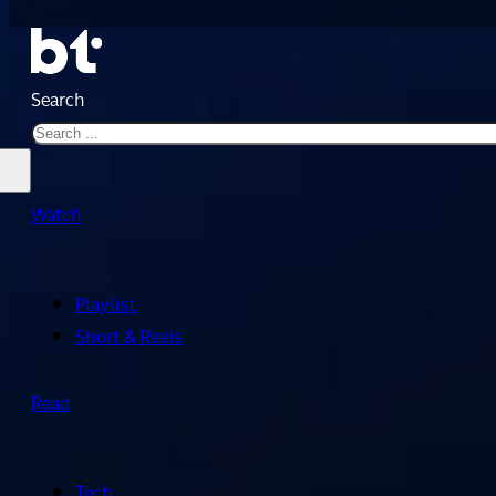
Search
Watch
Playlist
Short & Reels
Read
Tech