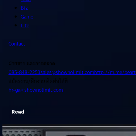
Biz
Game
Life
Contact
ฝ่ายขาย และการตลาด
085-848-2253
sales@shownolimit.com
http://m.me/beart
สมัครงาน/ฝึกงาน ติดต่อได้ที่
hr-ga@shownolimit.com
Read