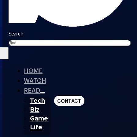
Search
HOME
WATCH
READ
Tech
CONTACT
Biz
Game
Life