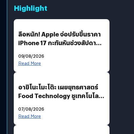
Highlight
ลือหนัก! Apple จ่อปรับขึ้นราคา
iPhone 17 กะทันหันช่วงสัปดาห์ที่
10 สิงหาคมนี้
09/08/2026
Read More
อายิโนะโมะโต๊ะ เผยยุทธศาสตร์
Food Technology ชูเทคโนโลยี
“AminoScience” เจาะอินไซต์ผู้
07/08/2026
บริโภคและ B2B
Read More