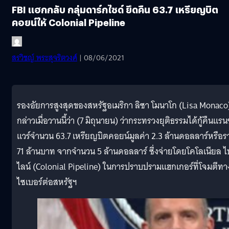
FBI แฮกกลับ กลุ่มดาร์กไซด์ ยึดคืน 63.7 เหรียญบิต
คอยน์ให้ Colonial Pipeline
สรวิชญ์ พระสุจริตวงศ์
| 08/06/2021
รองอัยการสูงสุดของสหรัฐอเมริกา ลิซา โมนาโก (Lisa Monaco
กล่าวเมื่อวานนี้ว่า (7 มิถุนายน) ว่ากระทรวงยุติธรรมได้กู้คืนแรน
แวร์จำนวน 63.7 เหรียญบิตคอยน์มูลค่า 2.3 ล้านดอลลาร์หรือร
71 ล้านบาท จากจำนวน 5 ล้านดอลลาร์ ซึ่งจ่ายโดยโคโลเนียล ไ
ไลน์ (Colonial Pipeline) ในการปราบปรามแฮกเกอร์ที่โจมตีทา
ไซเบอร์ต่อสหรัฐฯ