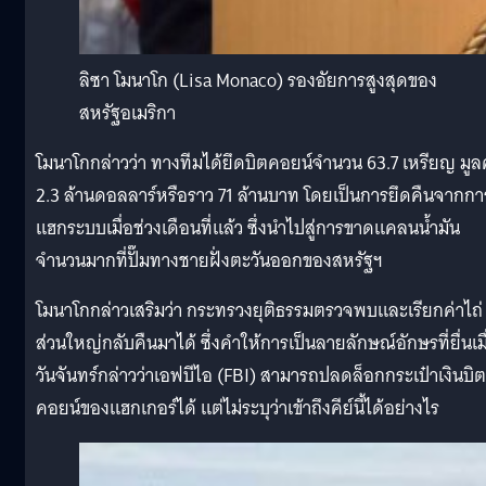
ลิซา โมนาโก (Lisa Monaco) รองอัยการสูงสุดของ
สหรัฐอเมริกา
โมนาโกกล่าวว่า ทางทีมได้ยึดบิตคอยน์จำนวน 63.7 เหรียญ มูล
2.3 ล้านดอลลาร์หรือราว 71 ล้านบาท โดยเป็นการยึดคืนจากกา
แฮกระบบเมื่อช่วงเดือนที่แล้ว ซึ่งนำไปสู่การขาดแคลนน้ำมัน
จำนวนมากที่ปั๊มทางชายฝั่งตะวันออกของสหรัฐฯ
โมนาโกกล่าวเสริมว่า กระทรวงยุติธรรมตรวจพบและเรียกค่าไถ่
ส่วนใหญ่กลับคืนมาได้ ซึ่งคำให้การเป็นลายลักษณ์อักษรที่ยื่นเมื
วันจันทร์กล่าวว่าเอฟบีไอ (FBI) สามารถปลดล็อกกระเป๋าเงินบิต
คอยน์ของแฮกเกอร์ได้ แต่ไม่ระบุว่าเข้าถึงคีย์นี้ได้อย่างไร