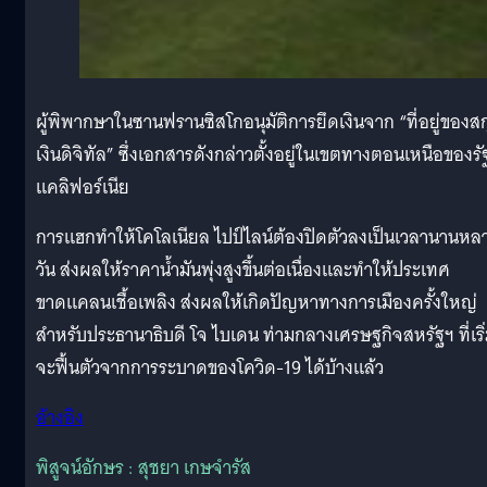
ผู้พิพากษาในซานฟรานซิสโกอนุมัติการยึดเงินจาก “ที่อยู่ของสก
เงินดิจิทัล” ซึ่งเอกสารดังกล่าวตั้งอยู่ในเขตทางตอนเหนือของรั
แคลิฟอร์เนีย
การแฮกทำให้โคโลเนียล ไปป์ไลน์ต้องปิดตัวลงเป็นเวลานานหล
วัน ส่งผลให้ราคาน้ำมันพุ่งสูงขึ้นต่อเนื่องและทำให้ประเทศ
ขาดแคลนเชื้อเพลิง ส่งผลให้เกิดปัญหาทางการเมืองครั้งใหญ่
สำหรับประธานาธิบดี โจ ไบเดน ท่ามกลางเศรษฐกิจสหรัฐฯ ที่เริ
จะฟื้นตัวจากการระบาดของโควิด-19 ได้บ้างแล้ว
อ้างอิง
พิสูจน์อักษร : สุชยา เกษจำรัส