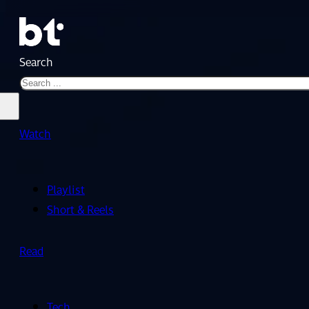
Search
Watch
Playlist
Short & Reels
Read
Tech