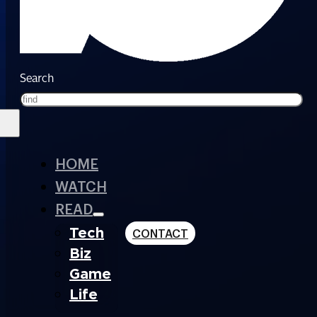
Search
HOME
WATCH
READ
Tech
CONTACT
Biz
Game
Life