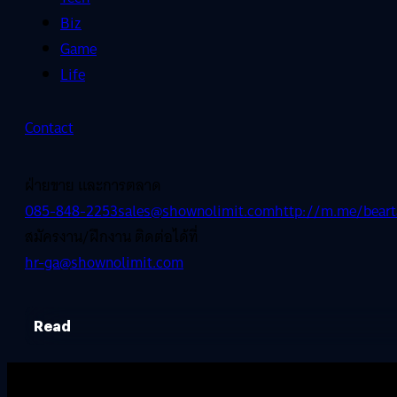
Biz
Game
Life
Contact
ฝ่ายขาย และการตลาด
085-848-2253
sales@shownolimit.com
http://m.me/beart
สมัครงาน/ฝึกงาน ติดต่อได้ที่
hr-ga@shownolimit.com
Read