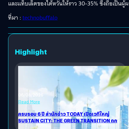
และแท็บเล็ตของไต้หวันให้ราว 30-35% ซึ่งถือเป็นผู
ที่มา :
technobuffalo
Highlight
06/08/2026
Read More
ครบรอบ 6 ปี สำนักข่าว TODAY เปิดเวทีใหญ่
SUSTAIN CITY: THE GREEN TRANSITION ถก
แนวทางปรับตัวสู่เศรษฐกิจสีเขียวอย่างยั่งยืน