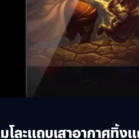
ยมโละแถบเสาอากาศทิ้งแถม