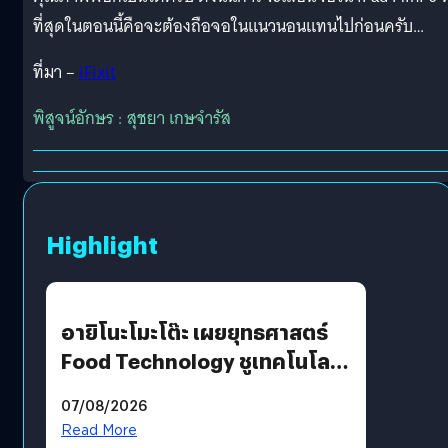
ที่สุดในตอนนี้คือจะต้องถือจอในแนวนอนแทนไปก่อนครับ…
ที่มา –
iFixit
พิสูจน์อักษร : สุชยา เกษจำรัส
Highlight
อายิโนะโมะโต๊ะ เผยยุทธศาสตร์
Food Technology ชูเทคโนโลยี
“AminoScience” เจาะอินไซต์ผู้
07/08/2026
บริโภคและ B2B
Read More