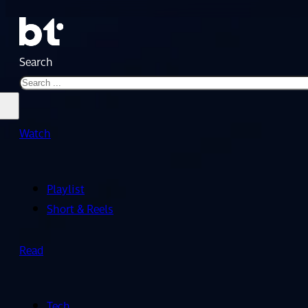
Search
Watch
Playlist
Short & Reels
Read
Tech