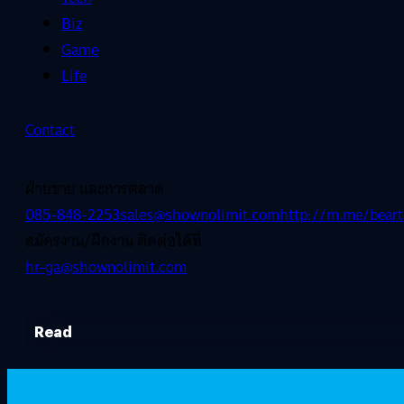
Biz
Game
Life
Contact
ฝ่ายขาย และการตลาด
085-848-2253
sales@shownolimit.com
http://m.me/beart
สมัครงาน/ฝึกงาน ติดต่อได้ที่
hr-ga@shownolimit.com
Read