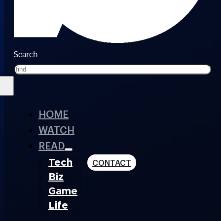
Search
HOME
WATCH
READ
Tech
CONTACT
Biz
Game
Life