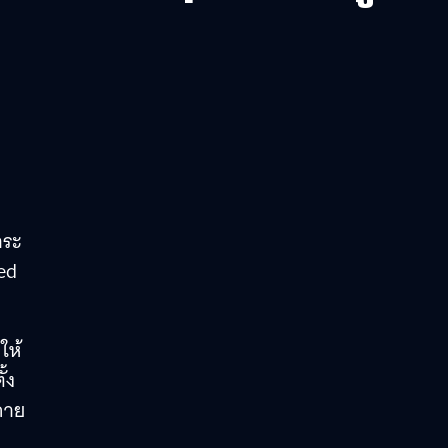
าระ
ed
ให้
้ง
ภาย