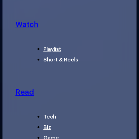
Watch
Playlist
Short & Reels
Read
Tech
Biz
Game