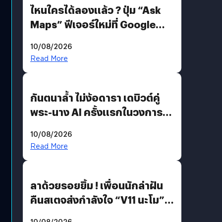
ไหนใครได้ลองแล้ว ? ปุ่ม “Ask
Maps” ฟีเจอร์ใหม่ที่ Google
Maps ใส่ Gemini AI แชตบอตที่
10/08/2026
คุยกับแผนที่ได้แล้ว
Read More
กันตนาล้ำ ไม่ง้อดารา เดบิวต์คู่
พระ-นาง AI ครั้งแรกในวงการ
บันเทิงไทย !
10/08/2026
Read More
ลาด้วยรอยยิ้ม ! เพื่อนนักล่าฝัน
คืนสเตจส่งกำลังใจ “V11 นะโม”
ยุติฝันสัปดาห์ที่ 9 ท่ามกลางความ
10/08/2026