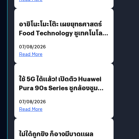
อายิโนะโมะโต๊ะ เผยยุทธศาสตร์
Food Technology ชูเทคโนโลยี
“AminoScience” เจาะอินไซต์ผู้
07/08/2026
บริโภคและ B2B
Read More
ใช้ 5G ได้แล้ว! เปิดตัว Huawei
Pura 90s Series ชูกล้องซูม
200 MP ในรุ่นท็อป
07/08/2026
Read More
ไม่ได้ถูกยิง ก็อาจมีบาดแผล