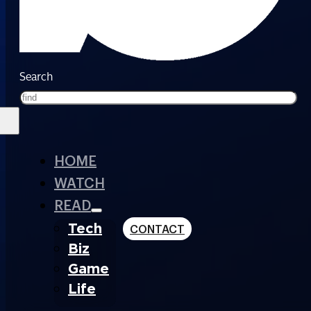
Search
HOME
WATCH
READ
Tech
CONTACT
Biz
Game
Life