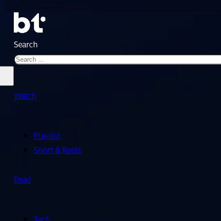
Search
Watch
Playlist
Short & Reels
Read
Tech