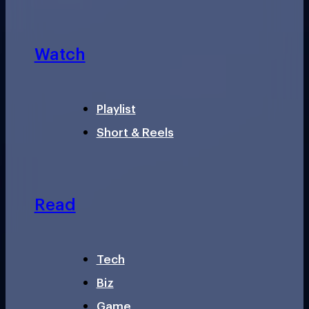
Watch
Playlist
Short & Reels
Read
Tech
Biz
Game