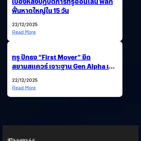
เบื้องหลังปฏิบัติการทรูออนไลน์ พลิก
ฟื้นหาดใหญ่ใน 15 วัน
22/12/2025
Read More
ทรู ปักธง “First Mover” ยึด
สยามสแควร์ เจาะฐาน Gen Alpha เมื่อ
ประสบการณ์คือแบรนด์ใหม่ของโลก
22/12/2025
ยุคถัดไป
Read More