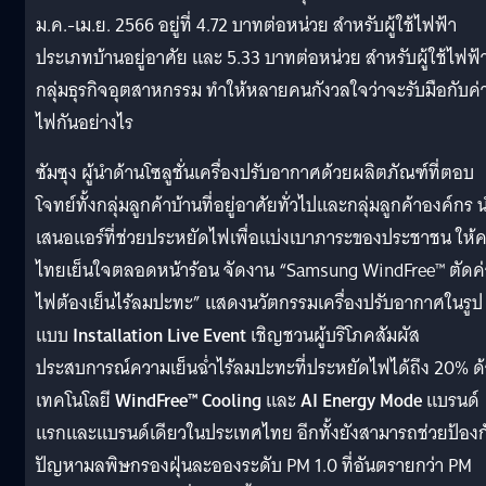
ม.ค.-เม.ย. 2566 อยู่ที่ 4.72 บาทต่อหน่วย สำหรับผู้ใช้ไฟฟ้า
ประเภทบ้านอยู่อาศัย และ 5.33 บาทต่อหน่วย สำหรับผู้ใช้ไฟฟ้
กลุ่มธุรกิจอุตสาหกรรม ทำให้หลายคนกังวลใจว่าจะรับมือกับค่
ไฟกันอย่างไร
ซัมซุง ผู้นำด้านโซลูชั่นเครื่องปรับอากาศด้วยผลิตภัณฑ์ที่ตอบ
โจทย์ทั้งกลุ่มลูกค้าบ้านที่อยู่อาศัยทั่วไปและกลุ่มลูกค้าองค์กร 
เสนอแอร์ที่ช่วยประหยัดไฟเพื่อแบ่งเบาภาระของประชาชน ให้
ไทยเย็นใจตลอดหน้าร้อน จัดงาน “Samsung WindFree™ ตัดค่
ไฟต้องเย็นไร้ลมปะทะ” แสดงนวัตกรรมเครื่องปรับอากาศในรูป
แบบ
Installation Live Event
เชิญชวนผู้บริโภคสัมผัส
ประสบการณ์ความเย็นฉ่ำไร้ลมปะทะที่ประหยัดไฟได้ถึง 20% ด
เทคโนโลยี
WindFree™ Cooling
และ
AI Energy Mode
แบรนด์
แรกและแบรนด์เดียวในประเทศไทย อีกทั้งยังสามารถช่วยป้องก
ปัญหามลพิษกรองฝุ่นละอองระดับ PM 1.0 ที่อันตรายกว่า PM