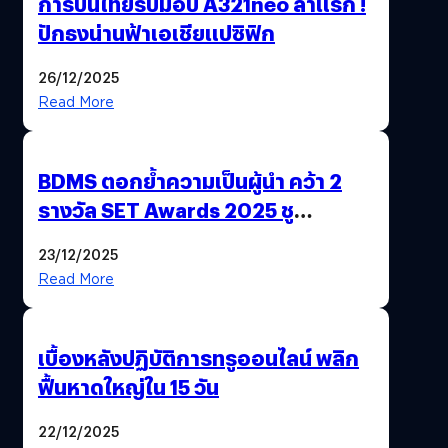
การบินไทยรับมอบ A321neo ลำแรก !
ปักธงน่านฟ้าเอเชียแปซิฟิก
26/12/2025
Read More
BDMS ตอกย้ำความเป็นผู้นำ คว้า 2
รางวัล SET Awards 2025 ชู
นวัตกรรม AI “BURT” ปฏิวัติระบบ
23/12/2025
สุขภาพไทยสู่ความยั่งยืน
Read More
เบื้องหลังปฏิบัติการทรูออนไลน์ พลิก
ฟื้นหาดใหญ่ใน 15 วัน
22/12/2025