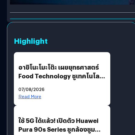
Highlight
อายิโนะโมะโต๊ะ เผยยุทธศาสตร์
Food Technology ชูเทคโนโลยี
“AminoScience” เจาะอินไซต์ผู้
07/08/2026
บริโภคและ B2B
Read More
ใช้ 5G ได้แล้ว! เปิดตัว Huawei
Pura 90s Series ชูกล้องซูม