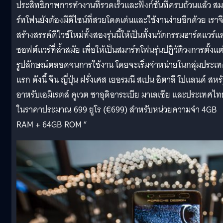
ประสิทธิภาพการทำงานที่รวดเร็วและฟังก์ชั่นที่ครบถ้วนแล้ว ส
ร์ทโฟนยังต้องมีดีไซน์ที่สวยโดดเด่นและใช้งานง่ายอีกด้วย เราจ
สร้างสรรค์ดีไวซ์ใหม่ทั้งสองรุ่นนี้ให้เป็นทั้งนวัตกรรมฮาร์ดแวร์แ
ซอฟต์แวร์ที่ล้ำสมัย เพื่อให้เป็นสมาร์ทโฟนรุ่นปฏิวัติวงการตั้งแต
รูปลักษณ์ตลอดจนการใช้งาน โดยจะเริ่มจำหน่ายในกลุ่มประเ
แรก ดังนี้ จีน ญี่ปุ่น ฝรั่งเศส เยอรมนี สเปน อิตาลี โปแลนด์ สหร
อาหรับเอมิเรตส์ คูเวต ซาอุดิอาระเบีย มาเลเซีย และประเทศไท
ในราคาประมาณ 699 ยูโร (€699) สำหรับหน่วยความจำ 4GB
RAM + 64GB ROM ”