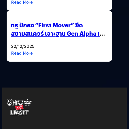
Read More
ทรู ปักธง “First Mover” ยึด
สยามสแควร์ เจาะฐาน Gen Alpha เมื่อ
ประสบการณ์คือแบรนด์ใหม่ของโลก
22/12/2025
ยุคถัดไป
Read More