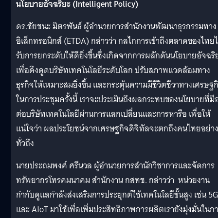
นโยบายอัจฉริยะ
(Intelligent Policy)
ดร.ชัยชนะ มิตรพันธ์ ผู้อำนวยการสำนักงานพัฒนาธุรกรรมทาง
อิเล็กทรอนิกส์ (ETDA) กล่าวว่า กลไกการเข้าถึงตลาดของไทยไ
รับการยกระดับให้ดียิ่งขึ้นซึ่งเกิดจากการผลักดันนโยบายอัจฉริ
เพื่อดึงดูดบริษัทเทคโนโลยีระดับโลก ปรับสภาพแวดล้อมทาง
ธุรกิจให้เหมาะสมยิ่งขึ้น และกระตุ้นความมีชีวิตชีวาทางเศรษฐก
ในการประชุมครั้งนี้ เราจะประเมินถึงผลกระทบของนโยบายที่มีอย
ต่อบริษัทเทคโนโลยีผ่านการแลกเปลี่ยนและการหารือ เพื่อให้
แน่ใจว่า
ผลประโยชน์จากเศรษฐกิจดิจิทัลจะตกถึงคนไทยอย่า
ทั่วถึง
นายประถมพงศ์ ศรีนวล ผู้อำนวยการสำนักวิชาการและจัดการ
ทรัพยากรโทรคมนาคม สำนักงาน กสทช. กล่าวว่า หน่วยงาน
กำกับดูแลกำลังส่งเสริมการประยุกต์ใช้เทคโนโลยีขั้นสูง เช่น 5G
และ AIoT มาใช้เพื่อเพิ่มประสิทธิภาพการผลิตเรายังมุ่งมั่นในก