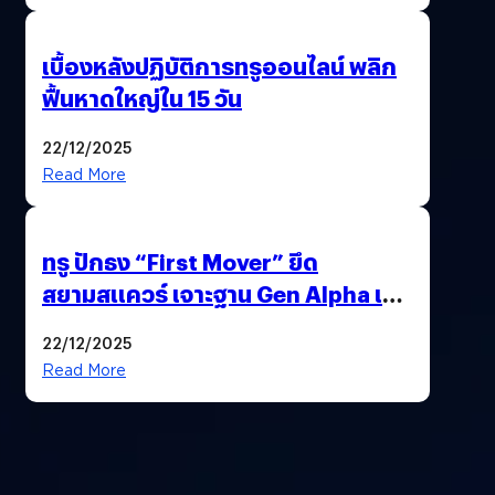
เบื้องหลังปฏิบัติการทรูออนไลน์ พลิก
ฟื้นหาดใหญ่ใน 15 วัน
22/12/2025
Read More
ทรู ปักธง “First Mover” ยึด
สยามสแควร์ เจาะฐาน Gen Alpha เมื่อ
ประสบการณ์คือแบรนด์ใหม่ของโลก
22/12/2025
ยุคถัดไป
Read More