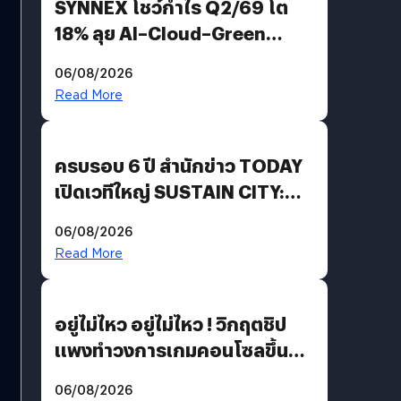
SYNNEX โชว์กำไร Q2/69 โต
18% ลุย AI–Cloud–Green
Energy สร้างฐาน Recurring
06/08/2026
Revenue เร่งเครื่อง New
Read More
Growth Engine พร้อมจ่าย
ปันผล 0.10 บาท/หุ้น
ครบรอบ 6 ปี สำนักข่าว TODAY
เปิดเวทีใหญ่ SUSTAIN CITY:
THE GREEN TRANSITION ถก
06/08/2026
แนวทางปรับตัวสู่เศรษฐกิจสี
Read More
เขียวอย่างยั่งยืน
อยู่ไม่ไหว อยู่ไม่ไหว ! วิกฤตชิป
แพงทำวงการเกมคอนโซลขึ้น
ราคายับ แบบนี้เกมเมอร์อยู่ยังไง
06/08/2026