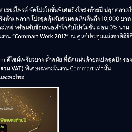
เซอร์ไพรส์ จัดโปรโมชั่นพิเศษถึงใจส่งท้ายปี ปลุกตลาดไ
ิงห้ามพลาด โปรสุดคุ้มรับส่วนลดเงินคืนถึง 10,000 บาท ย
ะอะไหล่ พร้อมรับข้อเสนอเร้าใจกับโปรโมชั่น ผ่อน 0% นาน
ในงาน
“Commart Work 2017”
ณ ศูนย์ประชุมแห่งชาติสิริก
im ดีไซน์เพรียวบาง ล้ำสมัย ที่อัดแน่นด้วยสเปคสุดปัง รอง
ารวม VAT)
พิเศษเฉพาะในงาน Commart เท่านั้น
รงและอะไหล่