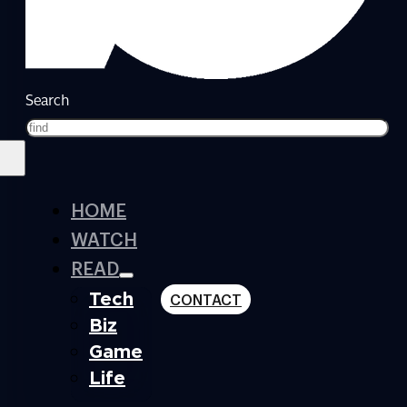
Search
HOME
WATCH
READ
Tech
CONTACT
Biz
Game
Life