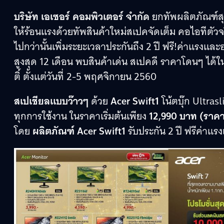
บริษัท เอเซอร์ คอมพิวเตอร์ จำกัด
ยกทัพผลิตภัณฑ์สุด
ให้ร้อนแรงด้วยทัพสินค้าใหม่สเปคจัดเต็ม คอไอทีตัวจร
ไปกว่านั้นเพิ่มระยะเวลาประกันถึง 2 ปี ฟรี!ค่าแรงแล
สูงสุด 12 เดือน พบสินค้าเด่น สเปคดี ราคาโดนๆ ได้
ติ์ ตั้งแต่วันที่ 2-5 พฤศจิกายน 2560
สเปเชียลแบบว๊าวๆ
ด้วย
Acer Swift1
โน้ตบุ๊ก Ultrasl
ทุกการใช้งาน ในราคาเริ่มต้นเพียง
12,990 บาท (ราค
โดย
ผลิตภัณฑ์ Acer Swift1
รับประกัน 2 ปี ฟรีค่าแ