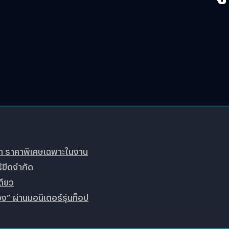
บา ราคาพิเศษเฉพาะในงาน
้ขีดจำกัด
ดียว
ง” ผ่านมอนิเตอร์รุ่นท็อป