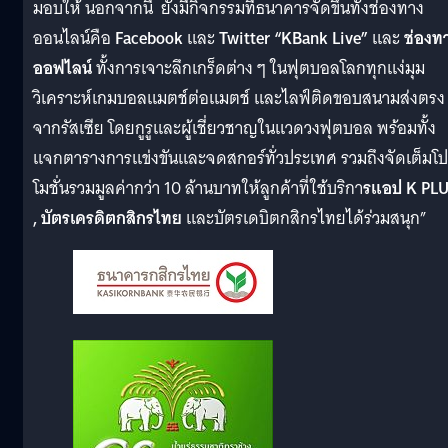
มอบให้ นอกจากนี้ ยังมีกิจกรรมที่ธนาคารจัดขึ้นทั้งช่องทาง
ออนไลน์คือ
Facebook
และ
Twitter “KBank Live”
และ
ช่องท
ออฟไลน์
ทั้งการเจาะลึกเกร็ดต่าง ๆ ในฟุตบอลโลกทุกแง่มุม
วิเคราะห์เกมบอลแมตช์ต่อแมตช์ และไลฟ์ติดขอบสนามส่งตรง
จากรัสเซีย โดยกูรูและผู้เชี่ยวชาญในแวดวงฟุตบอล พร้อมทั้ง
แจกตารางการแข่งขันและจดสกอร์ทั่วประเทศ รวมถึงจัดเต็มโ
โมชั่นรวมมูลค่ากว่า 10 ล้านบาทให้ลูกค้าที่ใช้บริกา
รแอป K PL
, บัตรเครดิตกสิกรไทย
และบัตรเดบิตกสิกรไทยได้ร่วมสนุก”