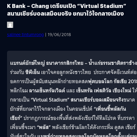
K Bank – Chang เตรียมเปิด “Virtual Stadium”
สนามเชียร์บอลเสมือนจริง ยกมาไว้ใจกลางเมือง
salinee tintumrong
| 19/06/2018
แบรนด์ยักษ์ใหญ่ ธนาคารกสิกรไทย – น้ำแร่ธรรมชาติตราช้าง
ร่วมกับ
ซีพีเอ็น
เอาใจคอลูกหนังชาวไทย ประกาศจัดอีเวนท์ต่
อดการเป็นผู้สนับสนุนหลักถ่ายทอดสด
ฟุตบอลโลก รัสเซีย 201
พลิกโฉม
ลานเซ็นทรัลเวิลด์
และ
เซ็นทรัล เฟสติวัล เชียงใหม่
ให
กลายเป็น
“Virtual Stadium”
สนามเชียร์บอลเสมือนจริง
ขนาด
ยักษ์ที่ยกมาไว้ใจกลางเมือง ในคอนเซ็ปต์
“เพื่อนซี้พลัสกัน
เชียร์”
ปรากฎการณ์ของพื้นที่ส่งพลังเชียร์ให้ทีมโปรด ที่บรรดา
เพื่อนซี้จะมา
“พลัส”
พลังเชียร์ข้ามโลกให้ดังกระหึ่ม ดูสด เชียร์
มันส์สะใจกับ
แมทช์ถ่ายทอดสดบอลโลกนัดหยุดโลกตั้งแต่รอ