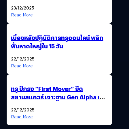
นวัตกรรม AI “BURT” ปฏิวัติระบบ
23/12/2025
สุขภาพไทยสู่ความยั่งยืน
Read More
เบื้องหลังปฏิบัติการทรูออนไลน์ พลิก
ฟื้นหาดใหญ่ใน 15 วัน
22/12/2025
Read More
ทรู ปักธง “First Mover” ยึด
สยามสแควร์ เจาะฐาน Gen Alpha เมื่อ
ประสบการณ์คือแบรนด์ใหม่ของโลก
22/12/2025
ยุคถัดไป
Read More