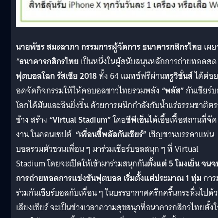
นายพัชร สมะลาภา กรรมการผู้จัดการ ธนาคารกสิกรไทย
เผยว
“
ธนาคารกสิกรไทย
เป็นหนึ่งในผู้สนับสนุนหลักการถ่ายทอดสด
ฟุตบอลโลก รัสเซีย 2018
ทั้ง 64 แมทช์ฟรีผ่าน
ทรูวิชั่นส์
ได้ต่อ
อดจัดกิจกรรมให้ให้คอบอลชาวไทยรวมพลัง
“พลัส”
กันเชียร์
โลกได้มันและอินยิ่งขึ้น ด้วยการผนึกกำลังกับน้ำแร่ธรรมชาติตร
ช้าง สร้าง
“Virtual Stadium”
โดย
ซีพีเอ็น
ได้เอื้อเฟื้อสถานที่จัด
งาน ในคอนเซปต์
“เพื่อนซี้พลัสกันเชียร์”
เชิญชวนบรรดาแฟน
บอลรวมตัวชวนเพื่อน ๆ มาร่วมเชียร์บอลสนุก ๆ ที่ Virtual
Stadium โดยจะเปิดให้เข้ามาร่วมสนุกกัน
ตั้งแต่ 5 โมงเย็น จนจ
การถ่ายทอดการแข่งขันฟุตบอล เริ่มตั้งแต่ประมาณ 1 ทุ่ม
การ
ร่วมกันเชียร์บอลกับเพื่อน ๆ ในบรรยากาศครึกครื้นกระหึ่มไปด้
เสียงเชียร์ จะเป็นช่วงเวลาความสุขสนุกที่ธนาคารกสิกรไทยตั้ง