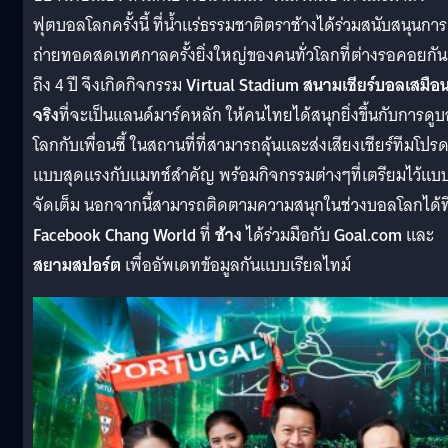
ฟุตบอลโลกครั้งนี้ ที่น้ำแร่ธรรมชาติตราช้างได้ร่วมสนับสนุนการ
ถ่ายทอดสดเทศกาลครั้งยิ่งใหญ่ของคนทั่วโลกที่ต่างรอคอยกั
ถึง 4 ปี จึงเกิดกิจกรรม
Virtual Stadium
สนามเชียร์บอลเสมือ
จริง
ที่จะเป็นแลนด์มาร์คหลัก ให้คนไทยได้สนุกยิ่งขึ้นกับการดู
โลกกับเพื่อนซี้ ในสถานที่ที่สามารถลุ้นและส่งเสียงเชียร์ทีมโปร
แบบสุดแรงกับแมทช์สำคัญ พร้อมกิจกรรมต่างๆที่เตรียมไว้แบ
จัดเต็ม นอกจากนี้สามารถติดตามความสนุกในช่วงบอลโลกได้ที
Facebook Chang World
ที่
ช้าง
ได้ร่วมมือกับ
Goal.com
และ
สยามสปอร์ต
เพื่ออัพเดทข้อมูลกันแบบเรียลไทม์