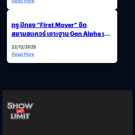
Read More
ทรู ปักธง “First Mover” ยึด
สยามสแควร์ เจาะฐาน Gen Alpha เมื่อ
ประสบการณ์คือแบรนด์ใหม่ของโลก
22/12/2025
ยุคถัดไป
Read More