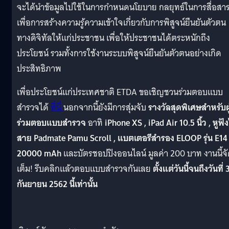
จะได้นำข้อมูลไปใช้ในการกำหนดนโยบาย กลยุทธ์ในการสื่อสา
เพื่อการสร้างความรู้ความเข้าใจเกี่ยวกับการพิสูจน์ยืนยันตัวตน
ทางดิจิทัลให้แก่ประชาชน เพื่อให้ประชาชนได้ตระหนักถึง
ประโยชน์ รวมทั้งการใช้งานระบบพิสูจน์ยืนยันตัวตนอย่างเกิด
ประสิทธิภาพ
เพื่อประโยชน์แก่ประเทศชาติ
ETDA ขอเชิญชวนร่วมตอบแบบ
สำรวจได้
ที่นี่
นอกจ
ากนี้ยังมีการสุ่มจับ
รางวัลสุดพิเศษสำหรับผู
ร่วมตอบแบบสำรวจ
อาทิ
iP
hone XS , iPad Air 10.5 นิ้ว , หูฟัง
สาย Padmate Pamu Scroll , แบตเตอรีสำรอง ELOOP รุ่น E14
20000 mAh
และบัตรชอปปิงออนไลน์ มูลค่า 200 บาท งานนี้จ
เต็ม! รีบคลิกแล้วตอบแบบสำรวจกันเลย
ตั้งแต่วันนี้จนถึงวันที่ 
กันยายน 2562 นี้เท่านั้น