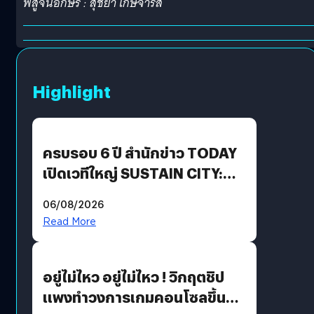
พิสูจน์อักษร : สุชยา เกษจำรัส
Highlight
ครบรอบ 6 ปี สำนักข่าว TODAY
เปิดเวทีใหญ่ SUSTAIN CITY:
THE GREEN TRANSITION ถก
06/08/2026
แนวทางปรับตัวสู่เศรษฐกิจสี
Read More
เขียวอย่างยั่งยืน
อยู่ไม่ไหว อยู่ไม่ไหว ! วิกฤตชิป
แพงทำวงการเกมคอนโซลขึ้น