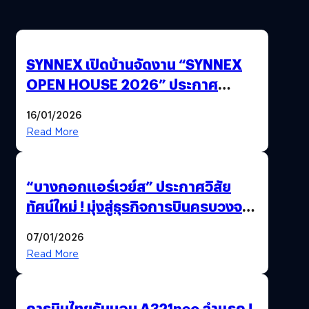
SYNNEX เปิดบ้านจัดงาน “SYNNEX
OPEN HOUSE 2026” ประกาศ
ทิศทางกลยุทธ์ยุค AI มุ่งสู่เป้าหมายราย
16/01/2026
ได้ 53,000 ล้านบาท
Read More
“บางกอกแอร์เวย์ส” ประกาศวิสัย
ทัศน์ใหม่ ! มุ่งสู่ธุรกิจการบินครบวงจร
สู่การเติบโตอย่างยั่งยืน เพื่อโลกและ
07/01/2026
สังคม
Read More
การบินไทยรับมอบ A321neo ลำแรก !