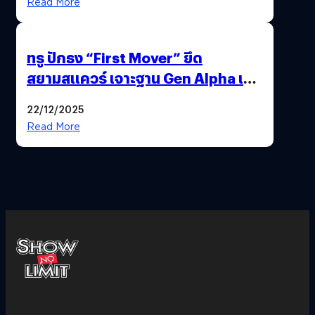
Read More
ทรู ปักธง “First Mover” ยึด
สยามสแควร์ เจาะฐาน Gen Alpha เมื่อ
ประสบการณ์คือแบรนด์ใหม่ของโลก
22/12/2025
ยุคถัดไป
Read More