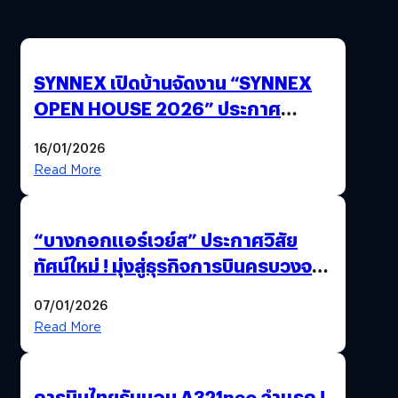
SYNNEX เปิดบ้านจัดงาน “SYNNEX
OPEN HOUSE 2026” ประกาศ
ทิศทางกลยุทธ์ยุค AI มุ่งสู่เป้าหมายราย
16/01/2026
ได้ 53,000 ล้านบาท
Read More
“บางกอกแอร์เวย์ส” ประกาศวิสัย
ทัศน์ใหม่ ! มุ่งสู่ธุรกิจการบินครบวงจร
สู่การเติบโตอย่างยั่งยืน เพื่อโลกและ
07/01/2026
สังคม
Read More
การบินไทยรับมอบ A321neo ลำแรก !