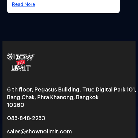
ยุคถัดไป
Read More
6 th floor, Pegasus Building, True Digital Park 101,
Bang Chak, Phra Khanong, Bangkok
10260
085-848-2253
sales@shownolimit.com