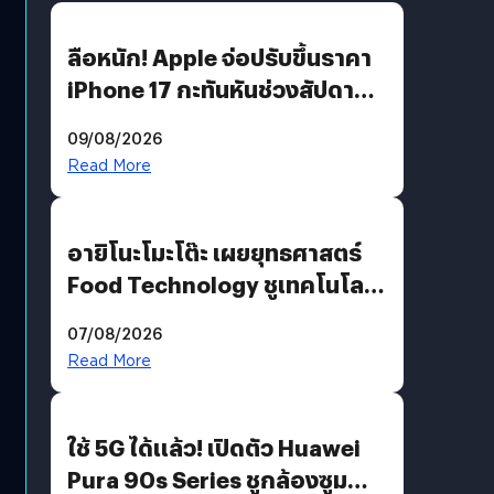
ลือหนัก! Apple จ่อปรับขึ้นราคา
iPhone 17 กะทันหันช่วงสัปดาห์ที่
10 สิงหาคมนี้
09/08/2026
Read More
อายิโนะโมะโต๊ะ เผยยุทธศาสตร์
Food Technology ชูเทคโนโลยี
“AminoScience” เจาะอินไซต์ผู้
07/08/2026
บริโภคและ B2B
Read More
ใช้ 5G ได้แล้ว! เปิดตัว Huawei
Pura 90s Series ชูกล้องซูม