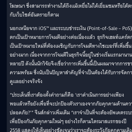
โฆษณา ซึ่งสามารถทำงานได้ถึงแม้เหยื่อไม่ได้เยี่ยมชมหรือโต้
กับเว็บไซต์อันตรายก็ตาม
นอกเหนือจาก iOS™ และระบบชำระเงิน (Point-of-Sale – PoS) 
ตกเป็นเป้าหมายการโจมตีอย่างต่อเนื่องแล้ว ธุรกิจเฮลท์แคร์ต
เป็นเป้าหมายใหม่ที่ต้องเผชิญกับการโจมตีทางไซเบอร์ที่เพิ่มขึ้น
อย่างมาก เนื่องจากการโจมตีในธุรกิจนี้อยู่ในช่วงเริ่มแรกมานา
หลายปี ดังนั้นนักวิจัยจึงเชื่อว่าการเพิ่มขึ้นนี้เป็นผลมาจากการข
ความพร้อม ซึ่งนับเป็นปัญหาสำคัญที่จำเป็นต้องได้รับการจัดก
ดูแลอย่างจริงจัง
“ประเด็นที่เราต้องตั้งคำถามก็คือ ‘เราดำเนินการอย่างเพียง
พอแล้วหรือยังเพื่อที่จะปกป้องตัวเราเองจากภัยคุกคามด้านคว
ปลอดภัย?’” จีนส์กล่าวเพิ่มเติม “เราจำเป็นที่จะต้องอัพเดตระบ
เพื่อป้องกันภัยคุกคามใหม่ๆ อย่างไรก็ตามไตรมาสแรกของปี
2558 แสดงให้เห็นอย่างชัดเจนว่าเราจะต้องระวังภัยคุกคามเดิ