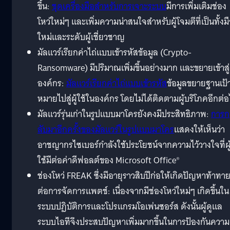
ขึ้น:
ชุดเครื่องมือสำหรับการเจาะระบบ
มีการเพิ่มเติมช่อง
โหว่ใหม่ๆ และเพิ่มความน่าสนใจสำหรับผู้โจมตีที่เป็นทั้งม
ใหม่และระดับผู้เชี่ยวชาญ
มัลแวร์เรียกค่าไถ่แบบเข้ารหัสข้อมูล (Crypto-
Ransomware) มีปริมาณเพิ่มขึ้นอย่างมาก และขยายเข้าสู่
องค์กร:
มัลแวร์เรียกค่าไถ่แบบเข้ารหัส
ข้อมูลขยายฐานเป้
หมายไปสู่ผู้ใช้ในองค์กร โดยไม่ได้ติดตามผู้บริโภคอีกต่
มัลแวร์รุ่นเก่าในรูปแบบมาโครยังคงมีประสิทธิภาพ:
การก
ลับมาอีกครั้งของมัลแวร์ในรูปแบบมาโคร
แสดงให้เห็นว่า
อาชญากรไซเบอร์กำลังใช้ประโยชน์จากความไว้วางใจที่ผู
ใช้มีต่อค่าดีฟอลต์ของ Microsoft Office®
ช่องโหว่ FREAK ซึ่งมีอายุราวสิบปีก่อให้เกิดปัญหาท้าทา
ต่อการจัดการแพตช์: เนื่องจากมีช่องโหว่ใหม่ๆ เกิดขึ้นใน
ระบบปฏิบัติการและโปรแกรมโอเพ่นซอร์ส ดังนั้นผู้ดูแล
ระบบไอทีจึงประสบปัญหาเพิ่มมากขึ้นในการป้องกันความ