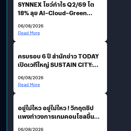
SYNNEX โชว์กำไร Q2/69 โต
18% ลุย AI–Cloud–Green
Energy สร้างฐาน Recurring
06/08/2026
Revenue เร่งเครื่อง New
Read More
Growth Engine พร้อมจ่าย
ปันผล 0.10 บาท/หุ้น
ครบรอบ 6 ปี สำนักข่าว TODAY
เปิดเวทีใหญ่ SUSTAIN CITY:
THE GREEN TRANSITION ถก
06/08/2026
แนวทางปรับตัวสู่เศรษฐกิจสี
Read More
เขียวอย่างยั่งยืน
อยู่ไม่ไหว อยู่ไม่ไหว ! วิกฤตชิป
แพงทำวงการเกมคอนโซลขึ้น
ราคายับ แบบนี้เกมเมอร์อยู่ยังไง
06/08/2026