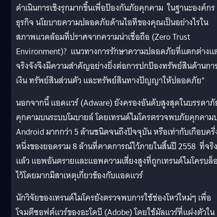
ดำเนินการเชิงรุกมากขึ้นเพื่อป้องกันภัยคุกคาม ในฐานะองค์กร
ธุรกิจ นโยบายความปลอดภัยด้านไอทีของคุณเป็นอย่างไรใน
สภาพแวดล้อมที่ปราศจากความน่าเชื่อถือ (Zero Trust
Environment)? แนวทางการรักษาความปลอดภัยที่แตกต่างแ
จริงจังจึงมีความสำคัญอย่างยิ่งต่อการปกป้องทรัพย์สินด้านกา
เงิน ทรัพย์สินส่วนตัว และทรัพย์สินทางปัญญาให้ปลอดภัย”
นอกจากนี้ แอดแวร์ (Adware) ยังครองอันดับสูงสุดในบรรดาภั
คุกคามบนระบบโมบายล์ โดยเทรนด์ไมโครตรวจพบภัยคุกคาม
Android มากกว่า 5 ล้านชนิดจนถึงปัจจุบัน หรือเท่ากับเกือบครึ่
หนึ่งของยอดรวม 8 ล้านที่คาดการณ์ไว้ภายในสิ้นปี 2558 ที่จริ
แล้ว แอพอันตรายและแอพความเสี่ยงสูงที่ถูกเทรนด์ไมโครบล็
ไว้โดยมากมีสาเหตุเกี่ยวข้องกับแอดแวร์
นักวิจัยของเทรนด์ไมโครยังตรวจพบการใช้ช่องโหว่ใหม่ๆ เพื่อ
โจมตีซอฟต์แวร์ของอะโดบี (Adobe) โดยใช้มัลแวร์ที่แฝงตัวใน