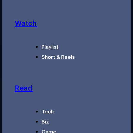
Watch
Playlist
Short & Reels
Read
Tech
Biz
Game