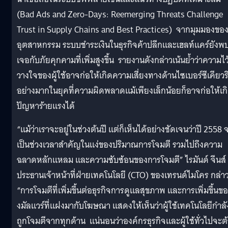
(Bad Ads and Zero-Days: Reemerging Threats Challenge
Trust in Supply Chains and Best Practices) จากมุมมองขอ
อุตสาหกรรม ระบบชำระเงินในธุรกิจค้าปลีกและเฮลท์แคร์ยังพ
เจอกับภัยคุกคามที่เพิ่มสูงขึ้น รายงานดังกล่าวเน้นย้ำว่าความไว
วางใจของผู้ใช้อาจก่อให้เกิดความเสี่ยงทางด้านไซเบอร์ซีเคียวริต
อย่างมากในยุคที่ความผิดพลาดแม้เพียงเล็กน้อยก็อาจก่อให้เก
ปัญหาร้ายแรงได้
“แม้ว่าเราจะอยู่ในช่วงต้นปี แต่ก็เห็นได้อย่างชัดเจนว่าปี 2558 
เป็นช่วงเวลาสำคัญในแง่ของปริมาณการโจมตี รวมไปถึงความ
ฉลาดหลักแหลม และความซับซ้อนของการโจมตี” ไรมันด์ จีนส์
ประธานเจ้าหน้าที่ฝ่ายเทคโนโลยี (CTO) ของเทรนด์ไมโคร กล่า
“การโจมตีที่เพิ่มขึ้นต่อธุรกิจการดูแลสุขภาพ และการเพิ่มขึ้นขอ
งมัลแวร์ที่แฝงมากับโฆษณา แสดงให้เห็นว่าผู้ใช้เทคโนโลยีกำลั
ถูกโจมตีจากทุกด้าน แน่นอนว่าองค์กรธุรกิจและผู้ใช้ทั่วไปจะต