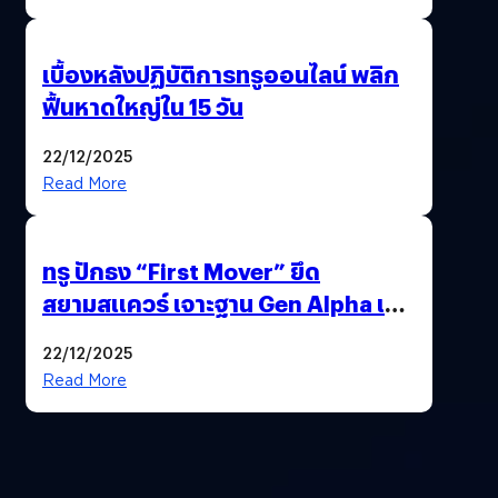
เบื้องหลังปฏิบัติการทรูออนไลน์ พลิก
ฟื้นหาดใหญ่ใน 15 วัน
22/12/2025
Read More
ทรู ปักธง “First Mover” ยึด
สยามสแควร์ เจาะฐาน Gen Alpha เมื่อ
ประสบการณ์คือแบรนด์ใหม่ของโลก
22/12/2025
ยุคถัดไป
Read More