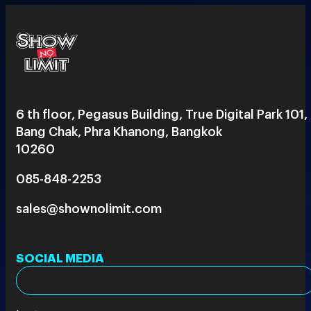
6 th floor, Pegasus Building, True Digital Park 101,
Bang Chak, Phra Khanong, Bangkok
10260
085-848-2253
sales@shownolimit.com
SOCIAL MEDIA