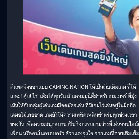
ดีแทคจึงออกแบบ GAMING NATION ให้เป็นเว็บเติมเกม ที่ให้
เยอะ! คุ้ม! ไว! เติมได้ทุกวัน เป็นคอมมูนิตี้สำหรับเกมเมอร์ ที่มุ่ง
เน้นให้กับกลุ่มผู้เล่นเกมมือสมัครเล่น ที่มีเกมไว้เล่นอยู่ในมือถือ
เสมอไม่เคยขาด เกมยังให้ความเพลิดเพลินสำหรับทุกช่วงเวลา
ของวัน เพื่อความสนุกสนาน เป็นกิจกรรมยามว่างที่เล่นออนไลน์
เพื่อน หรือคนในครอบครัว ด้วยแรงจูงใจ จากเกมที่ช่วยเติมเต็