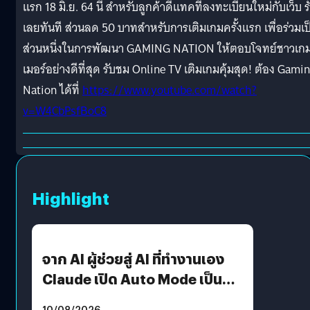
แรก 18 มิ.ย. 64 นี้ สำหรับลูกค้าดีแทคที่ลงทะเบียนใหม่กับเว็บ ร
เลยทันที ส่วนลด 50 บาทสำหรับการเติมเกมครั้งแรก เพื่อร่วมเป
ส่วนหนึ่งในการพัฒนา GAMING NATION ให้ตอบโจทย์ชาวเก
เมอร์อย่างดีที่สุด รับชม Online TV เติมเกมคุ้มสุด! ต้อง Gami
Nation ได้ที่
https://www.youtube.com/watch?
v=W4CbPsfBoC8
Highlight
จาก AI ผู้ช่วยสู่ AI ที่ทำงานเอง
Claude เปิด Auto Mode เป็นค่า
เริ่มต้น
10/08/2026