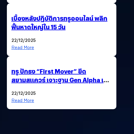
เบื้องหลังปฏิบัติการทรูออนไลน์ พลิก
ฟื้นหาดใหญ่ใน 15 วัน
22/12/2025
Read More
ทรู ปักธง “First Mover” ยึด
สยามสแควร์ เจาะฐาน Gen Alpha เมื่อ
ประสบการณ์คือแบรนด์ใหม่ของโลก
22/12/2025
ยุคถัดไป
Read More