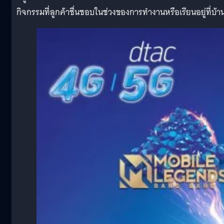
กิจกรรมที่ลูกค้าชื่นชอบในช่วงของการทำงานหรือเรียนอยู่ที่บ้า