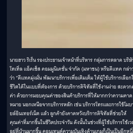
นายฮาว ริเร็น รองประธานเจ้าหน้าที่บริหาร กลุ่มการตลาด บริษ
โทเทิ่ล แอ็คเซ็ส คอมมูนิเคชั่น จำกัด (มหาชน) หรือดีแทค กล่า
ว่า “ดีแทคมุ่งมั่น พัฒนาบริการเพื่อเติมเต็ม ให้ผู้ใช้บริการเลือกใ
ชีวิตได้ในแบบที่ต้องการ ด้วยบริการดิจิทัลที่ใช้งานง่าย สะดวกค
ค่า ด้วยการมอบคุณค่าของสินค้าบริการที่ให้มากกว่าความคาด
หมาย นอกเหนือจากบริการหลัก เช่น บริการโทรและการใช้โมบ
ยล์อินเทอร์เน็ต แล้ว ลูกค้ายังคาดหวังบริการดิจิทัลที่ช่วยให้
คุณค่าที่มากขึ้นในชีวิตประจำวัน ดังนั้นในช่วงที่ผู้ใช้บริการใช้เ
อยู่ที่บ้านมากขึ้น คอนเทนต์ความบันเทิงด้านเกมก็เป็นเป็นอีกหนึ