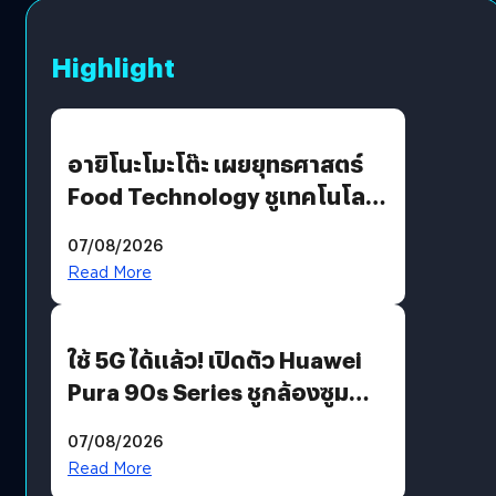
Highlight
อายิโนะโมะโต๊ะ เผยยุทธศาสตร์
Food Technology ชูเทคโนโลยี
“AminoScience” เจาะอินไซต์ผู้
07/08/2026
บริโภคและ B2B
Read More
ใช้ 5G ได้แล้ว! เปิดตัว Huawei
Pura 90s Series ชูกล้องซูม
200 MP ในรุ่นท็อป
07/08/2026
Read More