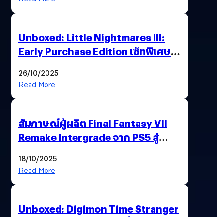
Unboxed: Little Nightmares III:
Early Purchase Edition เซ็ทพิเศษที่
แฟนตัวจริงห้ามพลาด !”ร่วมเดินทาง
26/10/2025
ไปด้วยกัน..เอาชนะทุกความเหงาและ
Read More
ความกลัว”
สัมภาษณ์ผู้ผลิต Final Fantasy VII
Remake Intergrade จาก PS5 สู่
Nintendo Switch 2
18/10/2025
Read More
Unboxed: Digimon Time Stranger