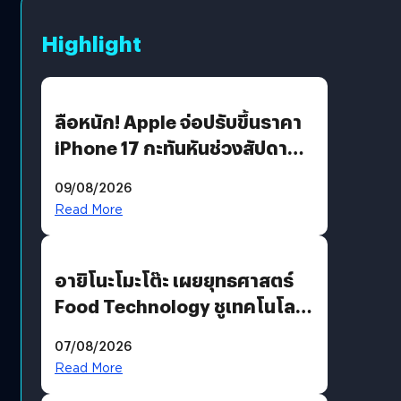
Highlight
ลือหนัก! Apple จ่อปรับขึ้นราคา
iPhone 17 กะทันหันช่วงสัปดาห์ที่
10 สิงหาคมนี้
09/08/2026
Read More
อายิโนะโมะโต๊ะ เผยยุทธศาสตร์
Food Technology ชูเทคโนโลยี
“AminoScience” เจาะอินไซต์ผู้
07/08/2026
บริโภคและ B2B
Read More