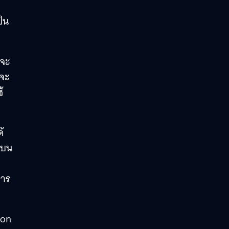
ป็น
ดจะ
่จะ
้
้
รบน
การ
ton