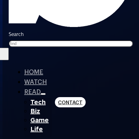
Search
HOME
WATCH
READ
Tech
CONTACT
Biz
Game
Life