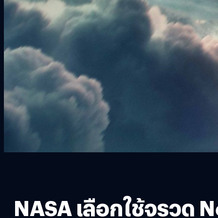
NASA เลือกใช้จรวด N