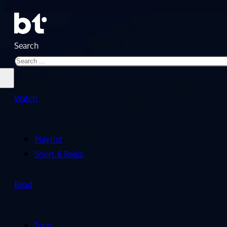
Search
Watch
Playlist
Short & Reels
Read
Tech