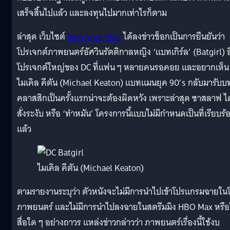
เสร็จสิ้นไปแล้ว และลงทุนไปมากเท่าไรก็ตาม
ล่าสุด เว็บไซต์
New York Post
ได้ลงข่าวช็อกเป็นการยืนยันว่า
โปรเจกต์ภาพยนตร์อัศวินรัตติกาลหญิง ‘แบทเกิร์ล’ (Batgirl) อ
โปรเจกต์ใหญ่ของ DC ที่แฟน ๆ หลายคนรอคอย และอยากเห็น
ไมเคิล คีตัน (Michael Keaton) แบทแมนยุค 90’s กลับมารับบ
คลาสสิกเป็นครั้งแรกน่าจะต้องผิดหวัง เพราะล่าสุด ซาสลาฟ ได
สั่งระงับ หรือ ‘ทำหมัน’ โครงการนี้แบบไม่มีกำหนดเป็นที่เรียบร้
แล้ว
ไมเคิล คีตัน (Michael Keaton)
ตามรายงานระบุว่า ตัวหนังจะไม่มีการนำไปเข้าโปรแกรมฉายใน
ภาพยนตร์ และไม่มีการนำไปลงฉายในสตรีมมิง HBO Max หรื
สื่อใด ๆ อย่างถาวร แหล่งข่าวกล่าวว่า ภาพยนตร์เรื่องนี้ใช้งบ