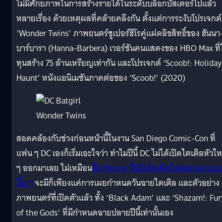
ไม่มีศักยภาพในการสร้างรายได้ในระดับบล็อกบัสเตอร์ไปแล้ว
หลายเรื่อง ด้วยเหตุผลที่คล้ายคลึงกัน ตั้งแต่การระงับโปรเจกต์
‘Wonder Twins’ ภาพยนตร์ซูเปอร์ฮีโรคู่แฝดลิขสิทธิ์ของ ฮันนา
บาร์บารา (Hanna-Barbera) เวอร์ชันคนแสดงของ HBO Max ที่ใ
ทุนสร้าง 75 ล้านเหรียญเท่ากัน และโปรเจกต์ ‘Scoob!: Holiday
Haunt’ หนังแอนิเมชันภาคต่อของ ‘Scoob!’ (2020)
Wonder Twins
สอดคล้องกับช่วงก่อนหน้านี้ในงาน San Diego Comic-Con ที่
แฟน ๆ DC เองก็เริ่มเอะใจว่า ทำไมปีนี้ DC ไม่ได้เปิดไตเติลหัวให
ๆ ออกมาเลย ไม่เหมือน
ฝั่ง Marvel ที่เปิดไตเติลใหม่ออกมาแบบ
บึ้ม ๆ
จะมีก็เพียงแค่การเผยกำหนดวันฉายไตเติล และตัวอย่าง
ภาพยนตร์ที่เปิดตัวแล้ว ทั้ง ‘Black Adam’ และ ‘Shazam!: Fur
of the Gods’ ที่มีกำหนดฉายปลายปีนี้เท่านั้นเอง