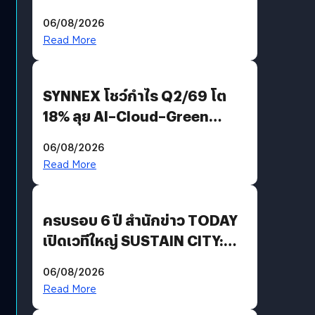
Demis Hassabis ลุยพัฒนา
06/08/2026
AGI
Read More
SYNNEX โชว์กำไร Q2/69 โต
18% ลุย AI–Cloud–Green
Energy สร้างฐาน Recurring
06/08/2026
Revenue เร่งเครื่อง New
Read More
Growth Engine พร้อมจ่าย
ปันผล 0.10 บาท/หุ้น
ครบรอบ 6 ปี สำนักข่าว TODAY
เปิดเวทีใหญ่ SUSTAIN CITY:
THE GREEN TRANSITION ถก
06/08/2026
แนวทางปรับตัวสู่เศรษฐกิจสี
Read More
เขียวอย่างยั่งยืน