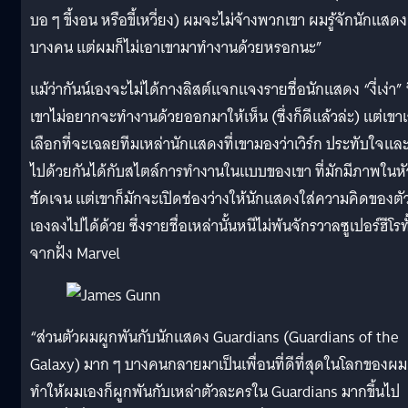
บอ ๆ ขี้งอน หรือขี้เหวี่ยง) ผมจะไม่จ้างพวกเขา ผมรู้จักนักแสดง
บางคน แต่ผมก็ไม่เอาเขามาทำงานด้วยหรอกนะ”
แม้ว่ากันน์เองจะไม่ได้กางลิสต์แจกแจงรายชื่อนักแสดง “งี่เง่า” ท
เขาไม่อยากจะทำงานด้วยออกมาให้เห็น (ซึ่งก็ดีแล้วล่ะ) แต่เขา
เลือกที่จะเฉลยทีมเหล่านักแสดงที่เขามองว่าเวิร์ก ประทับใจแล
ไปด้วยกันได้กับสไตล์การทำงานในแบบของเขา ที่มักมีภาพในหั
ชัดเจน แต่เขาก็มักจะเปิดช่องว่างให้นักแสดงใส่ความคิดของตั
เองลงไปได้ด้วย ซึ่งรายชื่อเหล่านั้นหนีไม่พ้นจักรวาลซูเปอร์ฮีโรทั
จากฝั่ง Marvel
“ส่วนตัวผมผูกพันกับนักแสดง Guardians (Guardians of the
Galaxy) มาก ๆ บางคนกลายมาเป็นเพื่อนที่ดีที่สุดในโลกของผม
ทำให้ผมเองก็ผูกพันกับเหล่าตัวละครใน Guardians มากขึ้นไป