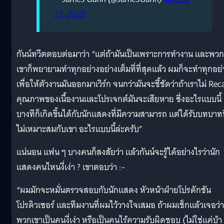
27, 2022
กันน์ทวีตตอบต่อมาว่า “แต่ถ้ามันเป็นเพราะการทำงาน และพวก
เขาก็พยายามทำทุกอย่างอย่างเต็มที่ที่สุดแล้ว ผมก็จะทำทุกอย่
เพื่อให้ตัวงานมันออกมาเวิร์ก จนกว่ามันจะชี้ชัดว่าถ้าเราไม่ Rec
คุณภาพของเนื้องานและโปรเจกต์มันจะเสียหาย ซึ่งอะไรแบบนี้
บางทีก็เกิดขึ้นได้กับนักแสดงที่มีความสามารถ แต่ได้รับบทบาทท
ไม่เหมาะสมกับเขา อะไรแบบนี้ล่ะครับ”
แน่นอน แฟน ๆ บางคนก็สงสัยว่า แล้วกันน์จะรู้ได้อย่างไรว่านัก
แสดงคนไหนงี่เง่า ? เขาตอบว่า :-
“ผมมักจะหมั่นตรวจสอบกับนักแสดง หัวหน้าฝ่ายโปรดักชัน
โปรดิวเซอร์ และทีมงานที่ผมไว้วางใจเสมอ ถ้าผมเช็กแล้วเจอว่า
พวกเขาเป็นคนงี่เง่า หรือเป็นคนไร้ความรับผิดชอบ (ไม่ใช่แค่บ้า