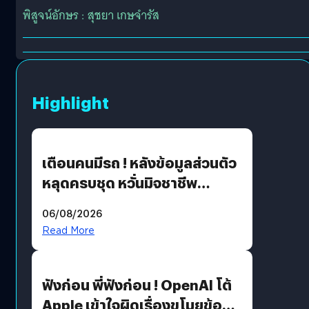
พิสูจน์อักษร : สุชยา เกษจำรัส
Highlight
เตือนคนมีรถ ! หลังข้อมูลส่วนตัว
หลุดครบชุด หวั่นมิจชาชีพ
สวมรอย ล่าสุดพบแล้วเกิดจาก
06/08/2026
รหัสผ่านหลุด ไม่ใช่แฮ็กเกอร์
Read More
ฟังก่อน พี่ฟังก่อน ! OpenAI โต้
Apple เข้าใจผิดเรื่องขโมยข้อมูล