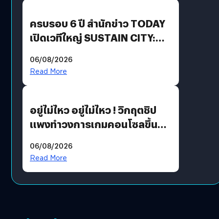
ปันผล 0.10 บาท/หุ้น
ครบรอบ 6 ปี สำนักข่าว TODAY
เปิดเวทีใหญ่ SUSTAIN CITY:
THE GREEN TRANSITION ถก
06/08/2026
แนวทางปรับตัวสู่เศรษฐกิจสี
Read More
เขียวอย่างยั่งยืน
อยู่ไม่ไหว อยู่ไม่ไหว ! วิกฤตชิป
แพงทำวงการเกมคอนโซลขึ้น
ราคายับ แบบนี้เกมเมอร์อยู่ยังไง
06/08/2026
?
Read More