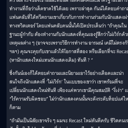
ความสำเร็จของเขานั้นสะท้อนผ่านทัศนคติและมาตรฐานในการ
ทำงานที่ถือว่าเด็ดขาดใช้ได้เลย เพราะล่าสุด กันน์ได้ตอบคำถา
แฟนคลับที่ได้ทวีตถามเขาเกี่ยวกับการทำงานร่วมกับนักแสดงผ
ทางทวิตเตอร์ โดยแฟนคลับคนนั้นได้เปิดประเด็นว่า “ถ้าคุณใน
ฐานะผู้กำกับ ต้องทำงานกับนักแสดงที่คุณเองรู้สึกว่าไม่เวิร์กด้
เหตุผลต่าง ๆ (อาจจะเพราะวิธีการทำงาน อารมณ์ เคมีไม่ตรงกั
ฯลฯ) คุณจะคุยกับเขาแล้วให้โอกาสที่สอง หรือเลือกที่จะ Reca
(หานักแสดงใหม่แทนนักแสดงเดิม) ทันที ? “
ซึ่งกันน์เองก็ได้ตอบคำถามและนิยามเอาไว้อย่างเดือดและน่า
สนใจถึงนักแสดงที่ ‘ไม่เวิร์ก’ ในแบบของเขาว่า เขาพร้อมที่จะ
เปลี่ยนนักแสดงใหม่ทันที เพียงแค่พวกเขามีคุณสมบัติ “งี่เง่า” 
“ไร้ความรับผิดชอบ” ไม่ว่านักแสดงคนนั้นจะดังระดับท็อปแค่ไ
ก็ตาม
“ถ้ามันเป็นนิสัยเขาจริง ๆ ผมจะ Recast ใหม่ทันทีครับ ชีวิตคนเ