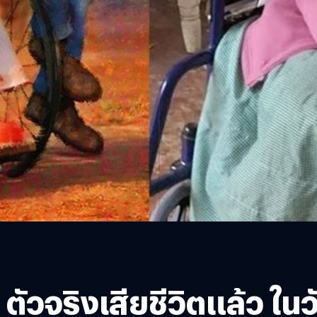
วจริงเสียชีวิตแล้ว ในวั