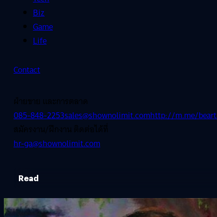
Biz
Game
Life
Contact
ฝ่ายขาย และการตลาด
085-848-2253
sales@shownolimit.com
http://m.me/beart
สมัครงาน/ฝึกงาน ติดต่อได้ที่
hr-ga@shownolimit.com
Read