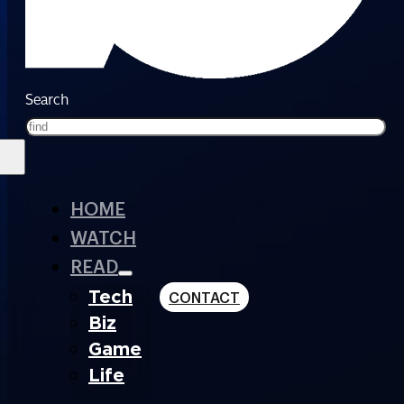
Search
HOME
WATCH
READ
Tech
CONTACT
Biz
Game
Life