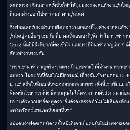
ตลอดเวลา ซึ่งหลายครั้งนั่นก็ทำให้มุมมองของคนทำงานรุ่นใหญ
ที่แตกต่างออกไปจากคนทำงานรุ่นใหม่
ซึ่งฟอสเตอร์เองเล่าแบบติดตลกว่า เธอเองก็ไม่ต่างจากคนทำง
รุ่นใหญ่คนอื่น ๆ เช่นกัน ที่บางครั้งเธอเองก็รู้สึกว่า ในการทำงาน
Gen Z นั้นก็มีสิ่งที่ยากที่จะเข้าใจ และบางทีก็น่ารำคาญเล็ก ๆ เมื
ต้องทำงานร่วมกัน
“พวกเขาน่ารำคาญจริง ๆ นะคะ โดยเฉพาะในที่ทำงาน พวกเขา
แบบว่า ‘ไม่อะ วันนี้ฉันยังไม่มีอารมณ์ เดี๋ยวฉันเข้างานตอน 10.3
น. นะ’ หรือในอีเมล ฉันจะคอยบอกพวกเขาว่า สิ่งที่เขาเขียนมาม
ผิดหลักไวยากรณ์น่ะ นี่พวกคุณไม่ได้ตรวจทานตัวสะกดมาก่อน
รอ ? แล้วพวกเขาก็จะพูดว่า ‘ก็แล้วจะตรวจทำไม ไม่เห็นจะต้อง
เคร่งครัดอะไรขนาดนั้นเลยนี่นา'”
แน่นอนว่าฟอสเตอร์เองครั้งหนึ่งก็เคยเป็นคนรุ่นใหม่ เพราะเธอ