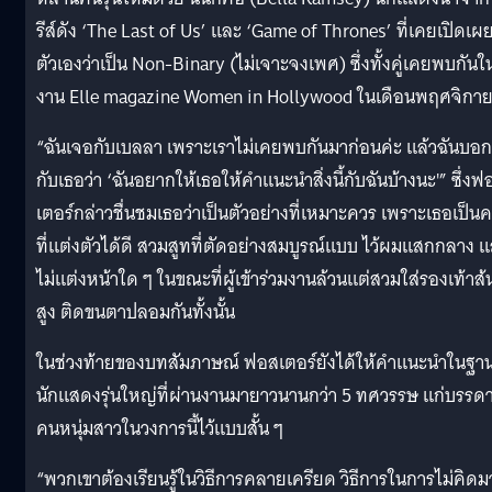
รีส์ดัง ‘The Last of Us’ และ ‘Game of Thrones’ ที่เคยเปิดเผ
ตัวเองว่าเป็น Non-Binary (ไม่เจาะจงเพศ) ซึ่งทั้งคู่เคยพบกันใ
งาน Elle magazine Women in Hollywood ในเดือนพฤศจิกา
“ฉันเจอกับเบลลา เพราะเราไม่เคยพบกันมาก่อนค่ะ แล้วฉันบอก
กับเธอว่า ‘ฉันอยากให้เธอให้คำแนะนำสิ่งนี้กับฉันบ้างนะ'” ซึ่งฟ
เตอร์กล่าวชื่นชมเธอว่าเป็นตัวอย่างที่เหมาะควร เพราะเธอเป็น
ที่แต่งตัวได้ดี สวมสูทที่ตัดอย่างสมบูรณ์แบบ ไว้ผมแสกกลาง 
ไม่แต่งหน้าใด ๆ ในขณะที่ผู้เข้าร่วมงานล้วนแต่สวมใส่รองเท้าส้
สูง ติดขนตาปลอมกันทั้งนั้น
ในช่วงท้ายของบทสัมภาษณ์ ฟอสเตอร์ยังได้ให้คำแนะนำในฐา
นักแสดงรุ่นใหญ่ที่ผ่านงานมายาวนานกว่า 5 ทศวรรษ แก่บรรด
คนหนุ่มสาวในวงการนี้ไว้แบบสั้น ๆ
“พวกเขาต้องเรียนรู้ในวิธีการคลายเครียด วิธีการในการไม่คิด