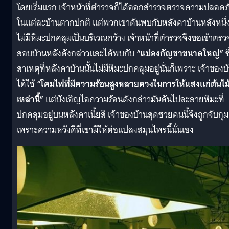
โดยเริ่มแรก เจ้าหน้าที่ตำรวจก็ได้ออกสำรวจตรวจความปลอดภ
ในแต่ละบ้านตากปกติ แต่พวกเขาดันพบกับหลังคาบ้านหลังหนึ่งท
ไม่มีหิมะปกคลุมเป็นบริเวณกว้าง เจ้าหน้าที่ตำรวจจึงขอเข้าตรว
สอบบ้านหลังดังกล่าวและได้พบกับ
“แปลงกัญชาขนาดใหญ่”
ซึ
สาเหตุที่หลังคาบ้านนั้นไม่มีหิมะปกคลุมอยู่นั่นก็เพราะ เจ้าของบ
ได้ใช้
“โคมไฟที่มีความร้อนสูงหลายดวงในการให้แสงแก่ต้นไม
เหล่านี้”
แต่บังเอิญไอความร้อนดังกล่าวมันดันไปละลายหิมะที่
ปกคลุมอยู่บนหลังคาเนี้ยสิ เจ้าของบ้านสุดซวยคนนี้จึงถูกจับกุม
เพราะความหวังดีที่เขามีให้ต่อแปลงสมุนไพรนี้นั่นเอง