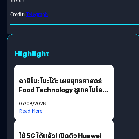
ทีเดียว
Credit:
Telegraph
Highlight
อายิโนะโมะโต๊ะ เผยยุทธศาสตร์
Food Technology ชูเทคโนโลยี
“AminoScience” เจาะอินไซต์ผู้
07/08/2026
บริโภคและ B2B
Read More
ใช้ 5G ได้แล้ว! เปิดตัว Huawei