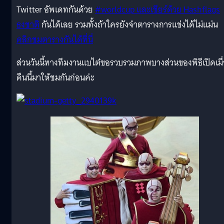
Twitter อัพเดทกันด้วย
#worldcup และเชียร์ด้วย Hashflags
ธงชาติ
กันได้เลย รวมทั้งถ้าใครยังจำตารางการแข่งได้ไม่แม่น
คลิกชมตารางกันได้ที่นี่
ส่วนวันนี้ทางทีมงานแบไต๋ขอรวบรวมภาพบางส่วนของพิธีเปิดเมื
คืนนี้มาให้ชมกันก่อนค่ะ