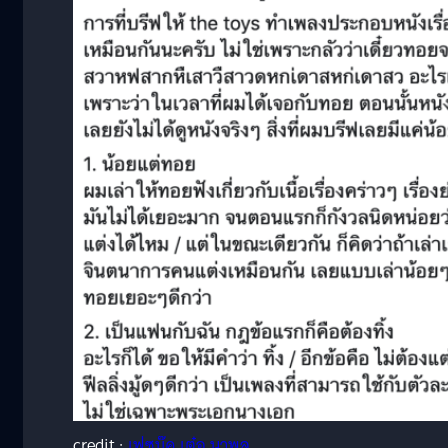
credit :
เฟซบุ๊ค เต๋อ นวพล