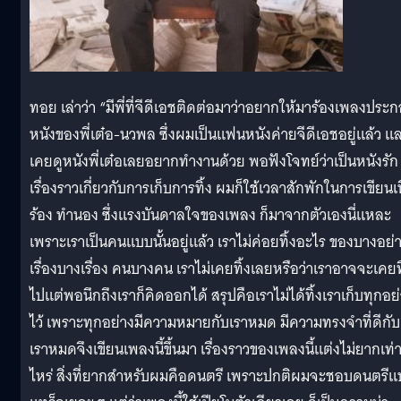
ทอย เล่าว่า “มีพี่ที่จีดีเอชติดต่อมาว่าอยากให้มาร้องเพลงประ
หนังของพี่เต๋อ-นวพล ซึ่งผมเป็นแฟนหนังค่ายจีดีเอชอยู่แล้ว แ
เคยดูหนังพี่เต๋อเลยอยากทำงานด้วย พอฟังโจทย์ว่าเป็นหนังรัก
เรื่องราวเกี่ยวกับการเก็บการทิ้ง ผมก็ใช้เวลาสักพักในการเขียนเน
ร้อง ทำนอง ซึ่งแรงบันดาลใจของเพลง ก็มาจากตัวเองนี่แหละ
เพราะเราเป็นคนแบบนั้นอยู่แล้ว เราไม่ค่อยทิ้งอะไร ของบางอย่
เรื่องบางเรื่อง คนบางคน เราไม่เคยทิ้งเลยหรือว่าเราอาจจะเคยท
ไปแต่พอนึกถึงเราก็คิดออกได้ สรุปคือเราไม่ได้ทิ้งเราเก็บทุกอย
ไว้ เพราะทุกอย่างมีความหมายกับเราหมด มีความทรงจำที่ดีกับ
เราหมดจึงเขียนเพลงนี้ขึ้นมา เรื่องราวของเพลงนี้แต่งไม่ยากเท่
ไหร่ สิ่งที่ยากสำหรับผมคือดนตรี เพราะปกติผมจะชอบดนตรี