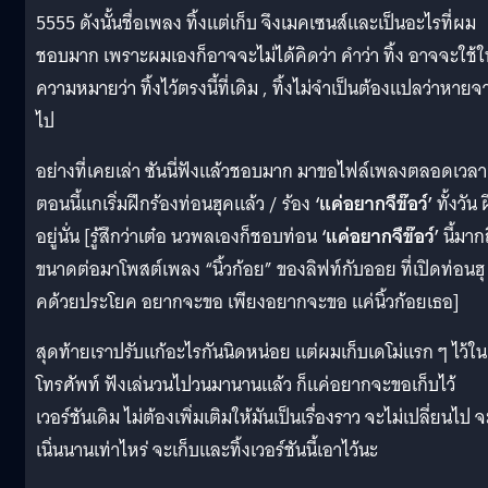
5555 ดังนั้นชื่อเพลง ทิ้งแต่เก็บ จึงเมคเซนส์และเป็นอะไรที่ผม
ชอบมาก เพราะผมเองก็อาจจะไม่ได้คิดว่า คำว่า ทิ้ง อาจจะใช้ใ
ความหมายว่า ทิ้งไว้ตรงนี้ที่เดิม , ทิ้งไม่จำเป็นต้องแปลว่าหายจ
ไป
อย่างที่เคยเล่า ซันนี่ฟังแล้วชอบมาก มาขอไฟล์เพลงตลอดเวลา
ตอนนี้แกเริ่มฝึกร้องท่อนฮุคแล้ว / ร้อง
‘
แค่อยากจึข๊อว์’
ทั้งวัน 
อยู่นั่น [รู้สึกว่าเต๋อ นวพลเองก็ชอบท่อน
‘
แค่อยากจึข๊อว์’
นี้มาก
ขนาดต่อมาโพสต์เพลง “นิ้วก้อย” ของลิฟท์กับออย ที่เปิดท่อนฮุ
คด้วยประโยค อยากจะขอ เพียงอยากจะขอ แค่นิ้วก้อยเธอ]
สุดท้ายเราปรับแก้อะไรกันนิดหน่อย แต่ผมเก็บเดโม่แรก ๆ ไว้ใน
โทรศัพท์ ฟังเล่นวนไปวนมานานแล้ว ก็แค่อยากจะขอเก็บไว้
เวอร์ชันเดิม ไม่ต้องเพิ่มเติมให้มันเป็นเรื่องราว จะไม่เปลี่ยนไป จ
เนิ่นนานเท่าไหร่ จะเก็บและทิ้งเวอร์ชันนี้เอาไว้นะ