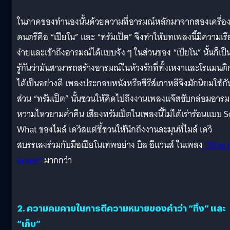
ในภาคของทำนองนั้นด้วยความที่อารมณ์หลักมาจากสองเครื่อ
ดนตรีคือ “เปียโน” และ “ทรัมเป็ต” จึงทำให้บทเพลงนี้มีความเร
ง่ายและเข้าถึงอารมณ์ได้แบบจัง ๆ ในส่วนของ “เปียโน” นั้นก็เป็น
รู้กันว่ามันสามารถสร้างอารมณ์ในห้วงรักที่ทั้งเหงาและโรแมนติ
ได้เป็นอย่างดี เพลงประกอบหนังหรือซีรีส์เกาหลีจึงมักนิยมใช้กั
ส่วน “ทรัมเป็ต” นั้นชวนให้คิดไปถึงงานเพลงแจ๊สขับกล่อมอารม
หวามไหวยามค่ำคืน เสียงทรัมเป็ตในเพลงนี้ไม่ได้เร่าร้อนแบบ S
What ของไมล์ เดวิสแต่ชี้ชวนให้นึกถึงงานละมุนที่ไมล์ เดวิ
สบรรเลงร่วมกับมือเปียโนเทพอย่าง บิล อีแวนส์ ในเพลง
“Blue 
Green”
มากกว่า
2. ความคมคายในการตีความหมายของคำว่า “ทิ้ง” และ
“เก็บ”