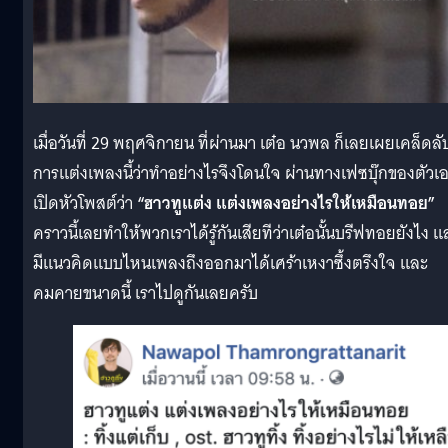
เมื่อวันที่ 29 พฤศจิกายน ที่ผ่านมา เต๋อ นวพล ก็เลยเผยเคล็ดลั
การแต่งเพลงนี้ว่าทำอย่างไรจึงโดนใจ ผ่านทางเฟซบุ๊กของตัวเ
เปิดหัวโพสต์ว่า
“ฮาวทูแต่ง แต่งเพลงอย่างไรให้เหมือนทอย”
คราวนี้เลยทำให้พวกเราได้รู้กันเสียทีว่าเต๋อนั้นบรีฟทอยยังไง แ
มีแนวคิดแบบไหนเพลงถึงออกมาได้เศร้าเหงาซึ้งตรึงใจ และ
คมคายขนาดนี้ เราไปดูกันเลยครับ