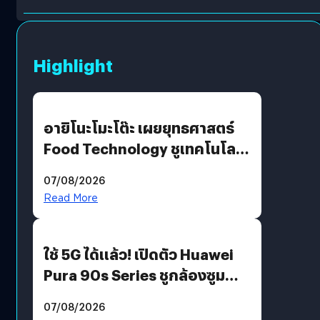
Highlight
อายิโนะโมะโต๊ะ เผยยุทธศาสตร์
Food Technology ชูเทคโนโลยี
“AminoScience” เจาะอินไซต์ผู้
07/08/2026
บริโภคและ B2B
Read More
ใช้ 5G ได้แล้ว! เปิดตัว Huawei
Pura 90s Series ชูกล้องซูม
200 MP ในรุ่นท็อป
07/08/2026