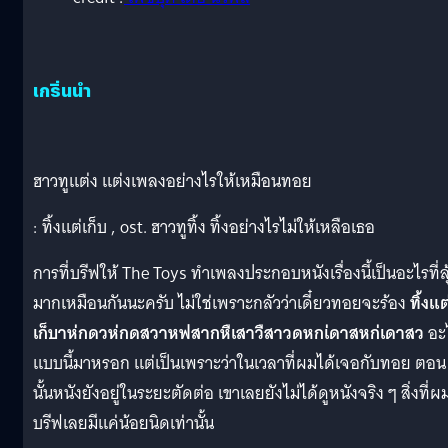
เกริ่นนำ
ฮาวทูแต่ง แต่งเพลงอย่างไรให้เหมือนทอย
: ทิ้งแต่เก็บ , ost. ฮาวทูทิ้ง ทิ้งอย่างไรไม่ให้เหลือเธอ
การที่บรีฟให้ The Toys ทำเพลงประกอบหนังเรื่องนี้เป็นอะไรที่ลุ
มากเหมือนกันนะครับ ไม่ใช่เพราะกลัวว่าเดี๋ยวทอยจะร้อง
ทิ้งแต
เก็บาห่กดวห่กดสวาหฟสากหืเสาวืสาวดหกเ่ดาสหก่เดาสว
อะ
แบบนี้มาหรอก แต่เป็นเพราะว่าในเวลาที่ผมได้เจอกับทอย ตอน
นั้นหนังยังอยู่ในระยะตัดต่อ เขาเลยยังไม่ได้ดูหนังจริง ๆ สิ่งที่ผ
บรีฟเลยมีแค่น้อยนิดเท่านั้น