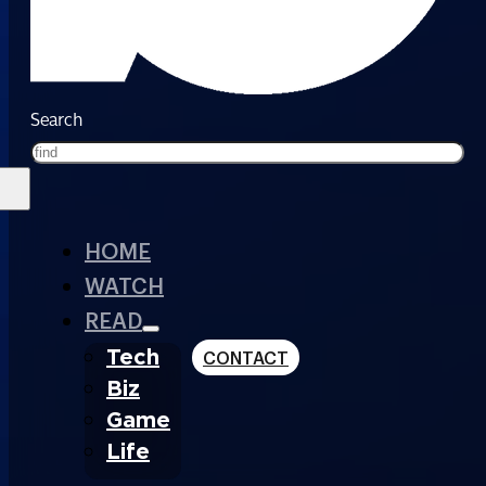
Search
HOME
WATCH
READ
Tech
CONTACT
Biz
Game
Life