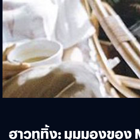
ฮาวทูทิ้ง: มุมมองของ 