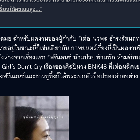
างเรื่องได้คะแนนสูง…”
่เสมอ สำหรับผลงานของผู้กำกับ “เต๋อ-นวพล ธำรงรัตนฤทธ
ายอยู่ในขณะนี้ก็เช่นเดียวกัน ภาพยนตร์เรื่องนี้เป็นผลงานช
่งห่างจากเรื่องแรก “ฟรีแลนซ์ ห้ามป่วย ห้ามพัก ห้ามรัก
 Girl’s Don’t Cry เรื่องของศิลปินวง BNK48 ที่เต๋อผลิตเอ
่งทั้งฟรีแลนซ์และฮาวทูทิ้งก็ได้พระเอกตัวท็อปของค่ายอย่าง