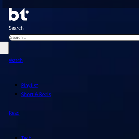
Search
Watch
Playlist
Short & Reels
Read
Tech