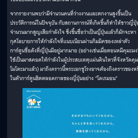
จากรายงานพบว่ามีจำนวนคนที่ว่างงานและตกงานสูงขึ้นเป็น
ประวัติการณ์ในปัจจุบัน กับสถานการณ์ที่เกิดขึ้นก็ทำให้ชาวญี่ปุ่
จำนวนมากสูญเสียกำลังใจ ซึ่งขึ้นชื่อว่าเป็นญี่ปุ่นแล้วก็มักจะหา
กุศโลบายการให้กำลังใจที่แนบเนียนผ่านกิมมิคของเหล่าตัว
การ์ตูนชื่อดังที่ญี่ปุ่นมีอยู่มากมาย (อย่างเช่นเมื่อตอนหมีคุมะมงท
ใช้เป็นมาสคอตให้กำลังในผู้ประสบเหตุแผ่นดินไหวที่จังหวัดคุ
โมโตะมาแล้ว) มาถึงคราวนี้พระเอกชูโรงอาจต้องถึงคราวของหนึ
ในตัวการ์ตูนฮิตตลอดกาลของญี่ปุ่นอย่าง “โดเรมอน”