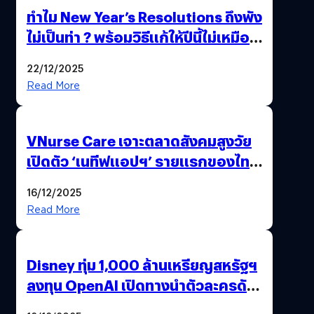
ทำไม New Year’s Resolutions ถึงพัง
ไม่เป็นท่า ? พร้อมวิธีแก้ให้ปีนี้ไม่เหมือน
เดิม
22/12/2025
Read More
VNurse Care เจาะตลาดสังคมสูงวัย
เปิดตัว ‘เนทีฟแอปฯ’ รายแรกของไทย
รวมบริการดูแลผู้สูงอายุ-ผู้ป่วย ครบ
16/12/2025
จบในที่เดียว
Read More
Disney ทุ่ม 1,000 ล้านเหรียญสหรัฐฯ
ลงทุน OpenAI เปิดทางนำตัวละครดัง
มาสร้างวิดีโอ AI ผ่าน Sora