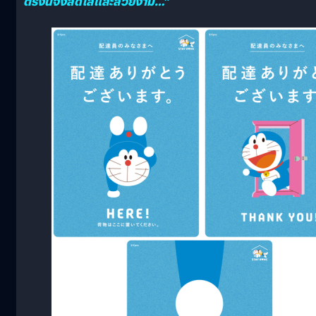
ตรงนี้จึงสดใสและสวยงาม…”