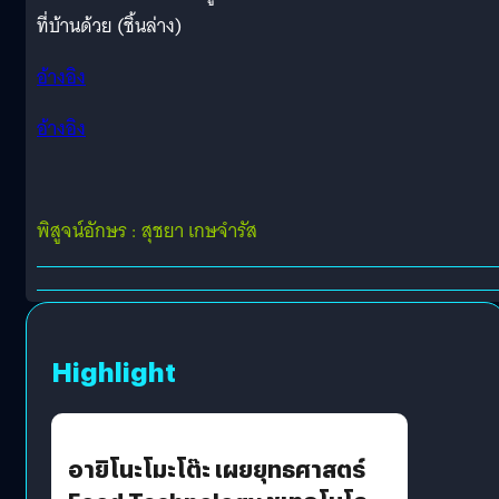
ที่บ้านด้วย (ชิ้นล่าง)
อ้างอิง
อ้างอิง
พิสูจน์อักษร : สุชยา เกษจำรัส
Highlight
อายิโนะโมะโต๊ะ เผยยุทธศาสตร์