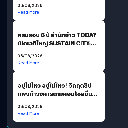
Energy สร้างฐาน Recurring
06/08/2026
Revenue เร่งเครื่อง New
Read More
Growth Engine พร้อมจ่าย
ปันผล 0.10 บาท/หุ้น
ครบรอบ 6 ปี สำนักข่าว TODAY
เปิดเวทีใหญ่ SUSTAIN CITY:
THE GREEN TRANSITION ถก
06/08/2026
แนวทางปรับตัวสู่เศรษฐกิจสี
Read More
เขียวอย่างยั่งยืน
อยู่ไม่ไหว อยู่ไม่ไหว ! วิกฤตชิป
แพงทำวงการเกมคอนโซลขึ้น
ราคายับ แบบนี้เกมเมอร์อยู่ยังไง
06/08/2026
?
Read More