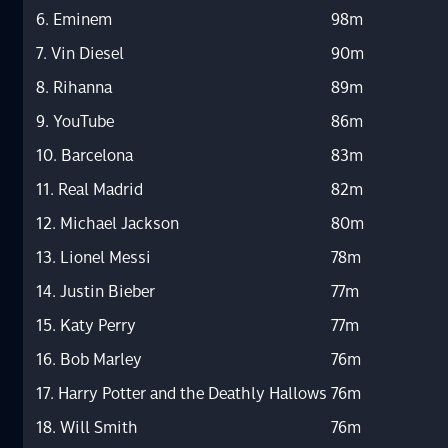
6. Eminem
98m
7. Vin Diesel
90m
8. Rihanna
89m
9. YouTube
86m
10. Barcelona
83m
11. Real Madrid
82m
12. Michael Jackson
80m
13. Lionel Messi
78m
14. Justin Bieber
77m
15. Katy Perry
77m
16. Bob Marley
76m
17. Harry Potter and the Deathly Hallows
76m
18. Will Smith
76m