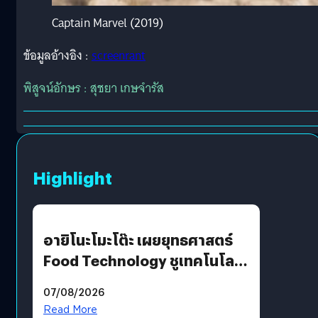
Captain Marvel (2019)
ข้อมูลอ้างอิง :
screenrant
พิสูจน์อักษร : สุชยา เกษจำรัส
Highlight
อายิโนะโมะโต๊ะ เผยยุทธศาสตร์
Food Technology ชูเทคโนโลยี
“AminoScience” เจาะอินไซต์ผู้
07/08/2026
บริโภคและ B2B
Read More