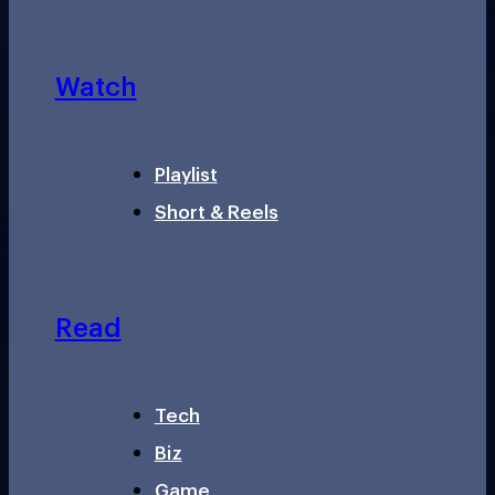
Watch
Playlist
Short & Reels
Read
Tech
Biz
Game