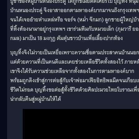
บูชาของหมู่บ้านหนองประดู่ ได้ถูกขโมยตัดเศียรไป บุญทิ้ง หนุ่ม
บ้านหนองประดู่ จึงอาสาออกตามหาองค์บากมาจนถึงกรุงเทพ
จนได้เจออ้ายหำแหล่หรือ จอร์จ (หม่ำ จ๊กมก) ลูกชายผู้ใหญ่บ้
ที่ทิ้งท้องนามาอยู่กรุงเทพฯ เขาร่วมทีมกับหมวยเล็ก (ภุมวารี ย
กมล) มาเป็น 18 มงกุฎ ต้มตุ๋นชาวบ้านเพื่อเลี้ยงปากท้อง
บุญทิ้งจึงไม่วายเป็นเหยื่อเพราะความซื่อตามประสาคนบ้านนอ
แต่ด้วยความที่เป็นคนดีและเคยช่วยเหลือชีวิตทั้งสองไว้ ภายหล
เขาจึงได้รับความช่วยเหลือจากทั้งสองในการตามหาองค์บาก
พร้อมถูกดึงเข้าสู่การต่อสู้กับเจ้าพ่อมาเฟียอิทธิพลมืดจนเกือบ
ชีวิตไม่รอด บุญทิ้งขอต่อสู้ทั้งชีวิตด้วยศิลปะมวยไทยโบราณเพื่
นำกลับคืนสู่หมู่บ้านให้ได้