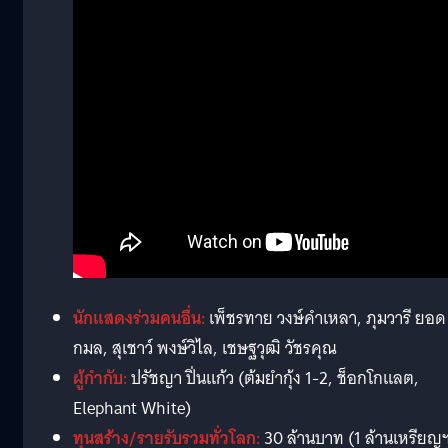
นักแสดงร่วมคนอื่น:
เพ็ชรทาย วงษ์คำเหลา, ภุมวารี ยอด
กมล, สุเชาว์ พงษ์วิไล, เชษฐวุฒิ วัชรคุณ
ผู้กำกับ:
ปรัชญา ปิ่นแก้ว (ต้มยำกุ้ง 1-2, ช็อกโกแลต,
Elephant White)
ทุนสร้าง/รายรับรวมทั่วโลก:
30 ล้านบาท (1 ล้านเหรียญ