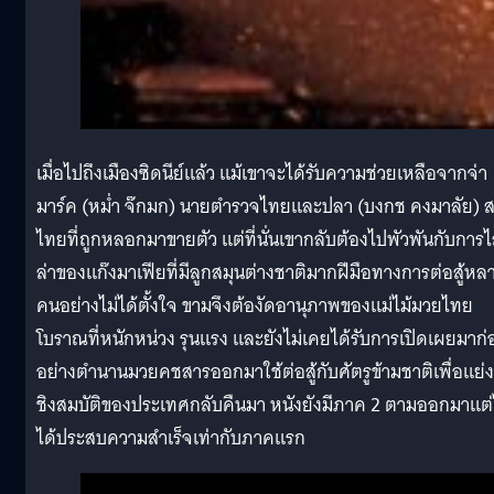
เมื่อไปถึงเมืองซิดนีย์แล้ว แม้เขาจะได้รับความช่วยเหลือจากจ่า
มาร์ค (หม่ำ จ๊กมก) นายตำรวจไทยและปลา (บงกช คงมาลัย) 
ไทยที่ถูกหลอกมาขายตัว แต่ที่นั่นเขากลับต้องไปพัวพันกับการไ
ล่าของแก๊งมาเฟียที่มีลูกสมุนต่างชาติมากฝีมือทางการต่อสู้หล
คนอย่างไม่ได้ตั้งใจ ขามจึงต้องัดอานุภาพของแม่ไม้มวยไทย
โบราณที่หนักหน่วง รุนแรง และยังไม่เคยได้รับการเปิดเผยมาก่
อย่างตำนานมวยคชสารออกมาใช้ต่อสู้กับศัตรูข้ามชาติเพื่อแย่ง
ชิงสมบัติของประเทศกลับคืนมา หนังยังมีภาค 2 ตามออกมาแต่
ได้ประสบความสำเร็จเท่ากับภาคแรก