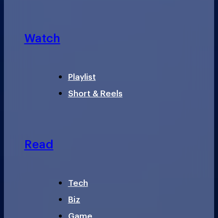
Watch
Playlist
Short & Reels
Read
Tech
Biz
Game