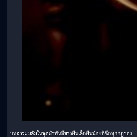
บทสาวผมส้มในชุดผ้าพันสีขาวผืนเล็กผืนน้อยที่ฉีกทุกกฎของ