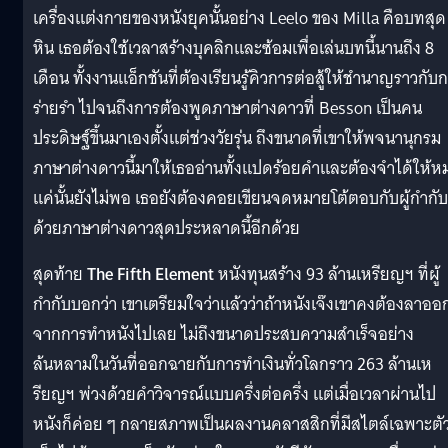
เครื่องแต่งกายของหนังยุคนั้นอย่าง Leelo ของ Milla คือบทสุด
หิน เธอต้องใช้เวลาสร้างบุคลิกและซ้อมเพื่อเล่นบทนี้นานถึง 8
เดือน ทั้งงานแอ็กชันที่ต้องเรียนรู้คิวการต่อสู้ให้ชำนาญราวกับ
ร่ายรำ ไปจนถึงการต้องพูดภาษาต่างดาวที่ Besson เป็นคน
ประดิษฐ์ขึ้นมาเองตั้งแต่ช่วงวัยรุ่น ถึงขนาดที่เขาให้พจนานุกรม
ภาษาต่างดาวนี้มาให้เธออ่านทั้งแปดร้อยคำและต้องจำได้ให้ห
แค่นั้นยังไม่พอ เธอยังต้องคอยเขียนจดหมายโต้ตอบกับผู้กำกับ
ด้วยภาษาต่างดาวสุดประหลาดนี้อีกด้วย
สุดท้าย
The Fifth Element
หนังทุนสร้าง 93 ล้านเหรียญฯ ที่ผู้
กำกับบอกว่า เขาเตรียมใจว่าแล้วว่าถ้าหนังเจ๊งเขาคงต้องลาออ
จากการทำหนังไปเลย ไม่ถึงขนาดประสบความสำเร็จอย่าง
ล้นหลามในวันที่ออกฉายกับการทำเงินทั่วโลกราว 263 ล้านเห
รียญฯ พ่วงด้วยคำวิจารณ์แบบครึ่งต่อครึ่ง แต่เมื่อเวลาผ่านไป
หนังก็ค่อย ๆ กลายสภาพเป็นผลงานคลาสสิกที่มีสไตล์เฉพาะตั