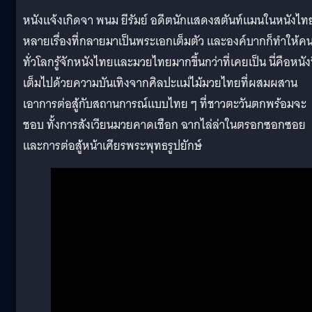
หนังแจ้งเกิดจา พนม ยีรัมย์ อดีตนักแสดงสตันท์แมนในหนังไท
หลายเรื่องที่กลายมาเป็นพระเอกเต็มตัว และองค์บากก็ทำให้ค
ทั่วโลกรู้จักหนังไทยและมวยไทยมากขึ้นกว่าที่เคยเป็น นี่คือหนังท
เต็มไปด้วยความบันเทิงจากศิลปะแม่ไม้มวยไทยที่ผสมผสาน
เอาการต่อสู้กับสถานการณ์แบบไทย ๆ ที่ชาวตะวันตกพร้อมจะ
ชอบ ทั้งการสังเวียนมวยคาดเชือก ฉากไล่ล่าในตรอกซอกซอย
และการต่อสู้หน้าเศียรพระพุทธรูปยักษ์