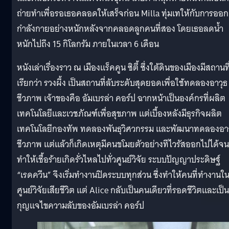
ถ่ายทำเพื่อรอเธอคลอดให้เสร็จก่อน Milla ทุ่มเทให้กับการออก
กำลังกายอย่างหนักหลังจากคลอดลูกคนที่สอง โดยเธอลดน้ำ
หนักไปถึง 15 กิโลกรัม ภายในเวลา 6 เดือน
หนังเล่าเรื่องราว ณ เมืองแร็คคูน ซิตี้ ซึ่งใต้ดินของเมืองมีสถานที
เรียกว่า รวงผึ้ง เป็นสถานที่ลับระดับสุดยอดเพื่อใช้ทดลองอาวุธ
ชีวภาพ เจ้าของคือ อัมเบรล่า คอร์ป ฉากหน้าเป็นองค์กรที่ผลิต
เทคโนโลยีและเวชภัณฑ์เพื่อสุขภาพ แต่เบื้องหลังมีธุรกิจผลิต
เทคโนโลยีกองทัพ ทดลองพันธุวิศวกรรม และพัฒนาทดลองอาว
ชีวภาพ แต่แล้วก็เกิดเหตุมีคนขโมยตัวอย่างทีไวรัสออกไปได้จน
ทำให้เชื้อร้ายเกิดรั่วไหลไปทั่วศูนย์วิจัย ระบบปัญญาประดิษฐ์
“เรดควีน” จึงเริ่มทำงานปิดระบบทุกส่วน ซึ่งทำให้คนที่ทำงานใ
ศูนย์วิจัยเสียชีวิต แต่ Alice กลับเป็นคนเดียวที่รอดชีวิตและเป็น
กุญแจไขความลับของอัมเบรล่า คอร์ป