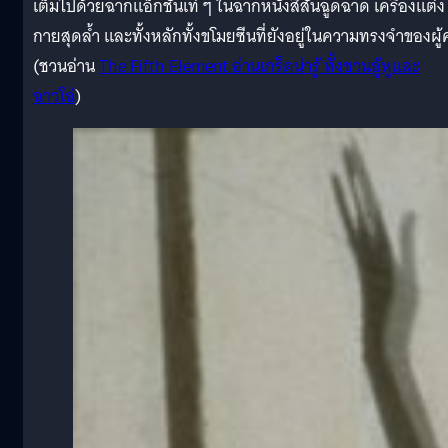
เต็มไปด้วยฉากแอ็กชันเท่ ๆ ในฉากหนังสีสันฉูดฉาด เครื่องแต่ง
กายสุดล้ำ และทั้งหลักทั้งขโมยซีนที่ยังอยู่ในความทรงจำของผู
(ชวนอ่าน
The Fifth Element อ่านเกร็ดน่ารู้ ทั้งชวนอู้หูและ
ฉาวโฉ่
)