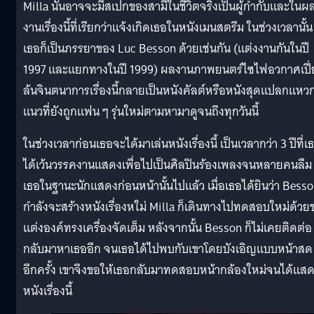
Milla นั้นอาจจะมีสเปกของสามีในชีวิตจริงเป็นผู้กำกับและในผ
งานเรื่องนี้ที่เรียกว่าแจ้งเกิดเธอในหนังเมนสตรีม ในช่วงเวลานั้น
เธอก็เป็นภรรยาของ Luc Besson ด้วยเช่นกัน (แต่งงานกันในปี
1997 และแยกทางในปี 1999) ผลงานภาพยนตร์ไซไฟอวกาศเปี่
ล้นจินตนาการเรื่องนี้กลายเป็นหนังคัลต์หรือหนังสุดแปลกแหว
แนวที่ยังถูกแฟน ๆ รุ่นใหม่ตามหามาดูจนถึงทุกวันนี้
ในช่วงเวลาก่อนเธอจะได้มาเล่นหนังเรื่องนี้ เป็นเวลากว่า 3 ปีที่เ
ได้เว้นวรรคงานแสดงเพื่อไปเป็นศิลปินร้องเพลงจนหลายคนลืม
เธอในฐานะนักแสดงก่อนหน้านั้นไปแล้ว เมื่อเธอได้ยินว่า Bess
กำลังจะสร้างหนังเรื่องหใม่ Milla ก็เดินทางไปทดสอบใหม่ด้วย
แต่งองค์ทรงเครื่องจัดเต็ม หลังจากนั้น Besson ก็ไม่เคยติดต่อ
กลับมาหาเธออีก จนเธอได้ไปพบกับเขาโดยบังเอิญแบบหน้าสด
อีกครั้ง เขาจึงขอให้เธอกลับมาทดสอบหน้ากล้องใหม่จนได้แส
หนังเรื่องนี้