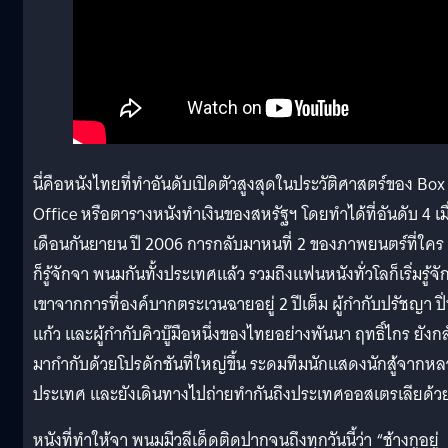
นี่คือหนังไทยที่ทำอันดับเปิดตัวสูงสุดในประวัติศาสตร์ของ Box
Office หรือตารางหนังทำเงินของสหรัฐฯ โดยทำได้ที่อันดับ 4 เมื
เดือนกันยายน ปี 2006 การกลับมาหนที่ 2 ของภาพยนตร์ที่ใคร
ก็รู้จักจา พนมกันทั้งประเทศแล้ว รวมถึงแฟนหนังทั่วโลก็เริ่มรู้จั
เขาจากการที่องค์บากตระเวนฉายอยู่ 2 ปีเต็ม ผู้กำกับปรัชญา ปิ
แก้ว และผู้กำกับคิวบู๊มือหนึ่งของไทยอย่างพันนา ฤทธิ์ไกร ยังก
มากำกับด้วยโปรดักชันที่ใหญ่ขึ้น ระดมทีมนักแสดงนักสู้จากห
ประเทศ และยังเดินทางไปถ่ายทำกันถึงประเทศออสเตรเลียด้ว
หนังที่ทำให้จา พนมมีวลีเด็ดติดปากจนถึงทุกวันนี้ว่า “ช้างกูอยู่