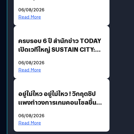
Energy สร้างฐาน Recurring
06/08/2026
Revenue เร่งเครื่อง New
Read More
Growth Engine พร้อมจ่าย
ปันผล 0.10 บาท/หุ้น
ครบรอบ 6 ปี สำนักข่าว TODAY
เปิดเวทีใหญ่ SUSTAIN CITY:
THE GREEN TRANSITION ถก
06/08/2026
แนวทางปรับตัวสู่เศรษฐกิจสี
Read More
เขียวอย่างยั่งยืน
อยู่ไม่ไหว อยู่ไม่ไหว ! วิกฤตชิป
แพงทำวงการเกมคอนโซลขึ้น
ราคายับ แบบนี้เกมเมอร์อยู่ยังไง
06/08/2026
?
Read More