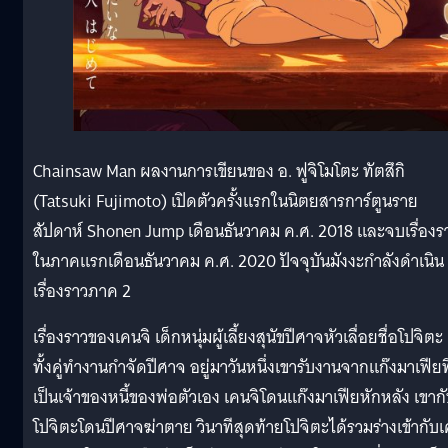
Chainsaw Man ผลงานการเขียนของ อ. ฟูจิโมโตะ ทัตสึกิ
(Tatsuki Fujimoto) เปิดตัวครั้งแรกในนิตยสารการ์ตูนราย
สัปดาห์ Shonen Jump เดือนธันวาคม ค.ศ. 2018 และจบเรื่องร
ในภาคแรกเดือนธันวาคม ค.ศ. 2020 ปัจจุบันมังงะกำลังดำเนิน
เรื่องราวภาค 2
เรื่องราวของเคนจิ เด็กหนุ่มผู้เลี้ยงสุนัขปีศาจหัวเลื่อยชื่อโปจิตะ
ทั้งคู่ทำงานกำจัดปีศาจ อยู่มาวันหนึ่งเขารับงานจากแก๊งมาเฟียที
เป็นเจ้าของหนี้ของพ่อตัวเอง เคนจิโดนแก๊งมาเฟียหักหลัง เขาก
โปจิตะโดนปีศาจฆ่าตาย วินาทีสุดท้ายโปจิตะได้รวมร่างเข้ากับ