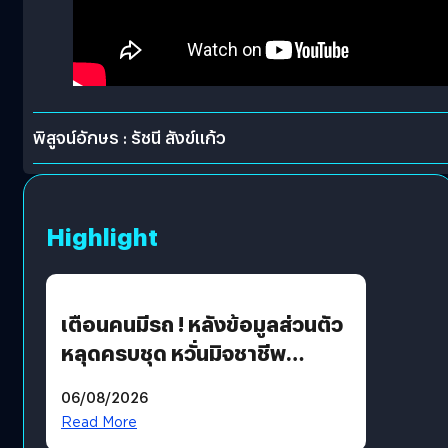
พิสูจน์อักษร : รัชนี สังข์แก้ว
Highlight
เตือนคนมีรถ ! หลังข้อมูลส่วนตัว
หลุดครบชุด หวั่นมิจชาชีพ
สวมรอย ล่าสุดพบแล้วเกิดจาก
06/08/2026
รหัสผ่านหลุด ไม่ใช่แฮ็กเกอร์
Read More