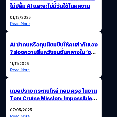
ไม่ปลื้ม AI และจะไม่มีวันใช้ในผลงาน
01/12/2025
Read More
AI ฆ่าคนหรือทุนนิยมบีบให้คนฆ่ากันเอง
? ส่องความสิ้นหวังชนชั้นกลางใน ‘งาน
นี้…ฆ่าเอา’
11/11/2025
Read More
เฌอปราง กระทบไหล่ ทอม ครูซ ในงาน
Tom Cruise Mission: Impossible –
The Final Reckoning Tokyo
07/05/2025
Premiere
Read More