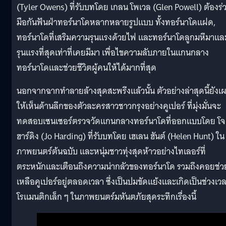
(Tyler Owens) ที่รับบทโดย เกลน โพเวล (Glen Powell) ต้องร่
มือกันฟันฝ่าทอร์นาโดหลากหลายรูปแบบ ทั้งทอร์นาโดแฝด,
ทอร์นาโดที่เสริมความรุนแรงด้วยไฟ และทอร์นาโดลูกมหึมาแล
รุนแรงที่สุดเท่าที่เคยมีมา เพื่อไขความลับภายในแกนกลาง
ทอร์นาโดและช่วยชีวิตผู้คนให้ได้มากที่สุด
นอกจากฉากทำลายล้างสุดสะพรึงแล้วนั้น ตัวอย่างล่าสุดนี้ยังเ
ให้เห็นด้านลึกของตัวละครสาวชาวกรุงอย่างคูเปอร์ ที่มุ่งมั่นจะ
ทดสอบเซนเซอร์ตรวจวัดแกนกลางทอร์นาโดที่ออกแบบโดย โจ
ฮาร์ดิง (Jo Harding) ที่รับบทโดย เฮเลน ฮันต์ (Helen Hunt) ใน
ภาพยนตร์ต้นฉบับ และหนุ่มชาวทุ่งสุดห้าวอย่างไทเลอร์ที่
ตระหนักและเตือนถึงความน่ากลัวของทอร์นาโด รวมถึงคอยช่ว
เหลือคูเปอร์อยู่ตลอดเวลา ซึ่งเป็นปมขัดแย้งและเกิดเป็นช่วงเว
โรแมนติกเล็ก ๆ ในภาพยนตร์มหันตภัยสุดระทึกเรื่องนี้