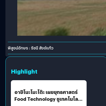
พิสูจน์อักษร : รัชนี สังข์แก้ว
Highlight
อายิโนะโมะโต๊ะ เผยยุทธศาสตร์
Food Technology ชูเทคโนโลยี
“AminoScience” เจาะอินไซต์ผู้