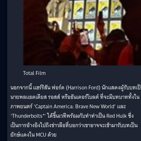
Total Film
นอกจากนี้ แฮร์ริสัน ฟอร์ด (Harrison Ford) นักแสดงผู้รับบทเป
นายพลแธดเดียส รอสส์ หรือธันเดอร์โบลต์ ที่จะมีบทบาททั้งใน
ภาพยนตร์ ‘Captain America: Brave New World’ และ
‘Thunderbolts*’ ได้ขึ้นเวทีพร้อมกับทำท่าเป็น Red Hulk ซึ่ง
เป็นการอ้างอิงไปถึงข่าวลือที่บอกว่าเขาอาจจะเข้ามารับบทเป็น
ยักษ์แดงใน MCU ด้วย