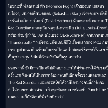
ในขณะที่ ฟลอเรนซ์ พิว (Florence Pugh) เจ้าของบท เยเลนา
เบโลวา, เซบาสเตียน สแตน (Sebastian Stan) เจ้าของบท บัคกี
บาร์นส์ เดวิด ฮาร์เบอร์ (David Harbour) นักแสดงเจ้าของบท 
Red Guardian และจูเลีย หลุยส์-ดรายฟัส (Julia Louis-Dreyf
พร้อมด้วยผู้กำกับ เจค ชไรเออร์ (Jake Schreier) จากภาพยนต
‘Thunderbolts*’ หนังรวมแก๊งแอนตีฮีโรเรื่องแรกของ MCU ก็ม
ปรากฏตัวบนเวที พร้อมกับการเปิดเผยโปสเตอร์ทีเซอร์ตัวแรก ซึ
เป็นรูปกระสุน 6 นัดที่เรียงตัวกันเป็นรูปดอกจัน
นอกจากนี้ ยังมีการเปิดคลิปตัวอย่างแรกให้ผู้ร่วมงานได้รับชมเป
ครั้งแรก ที่เผยให้เห็นการกลับมาพบกันอีกครั้งของเยเลนาและ
The Red Guardian และตระหนักได้ว่ามีใครบางคนที่กำลังจะ
ทำให้พวกเขาต้องทำภารกิจสุดอันตราย พร้อมกับ Punch line ‘
คนเลว แต่ก็ยังมีคนที่ชั่วร้ายยิ่งกว่า’