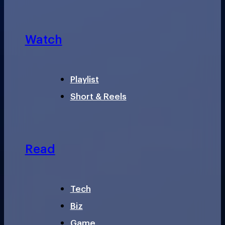
Watch
Playlist
Short & Reels
Read
Tech
Biz
Game