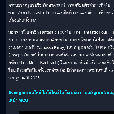
คราบของครูสอนวิชาวิทยาศาสตร์ การเตรียมตัวทำภารกิจใน
อวกาศของ Fantastic Four และเปิดตัว กาแลคตัส วายร้ายของ
เรื่องเป็นครั้งแรก
นอกจากนี้ สมาชิก Fantastic Four ใน ‘The Fantastic Four: Fi
Steps’ ประกอบไปด้วยพาสคาล ในบทบาท มิสเตอร์แฟนทาสติ
วาเนสซา เคอร์บี (Vanessa Kirby) ในบท ซู สตอร์ม, โจเซฟ ควิน
(Joseph Quinn) ในบทบาท จอห์นนี สตอร์ม และอีบอน มอสส์
ครัค (Ebon Moss-Bachrach) ในบท เบ็น กริมม์ หรือ เดอะ ธิง ไ
ขึ้นเวทีร่วมกันเป็นครั้งแรกด้วย โดยมีกำหนดการฉายในวันที่ 25
กรกฎาคม ปี 2025
Avengers ชื่อใหม่ โลโก้ใหม่ ได้ โรเบิร์ต ดาวนีย์ จูเนียร์ คืนสู
เหย้า MCU