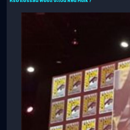
หรือ แฮร์ริสัน ฟอร์ด จะเป็น Red Hulk ?