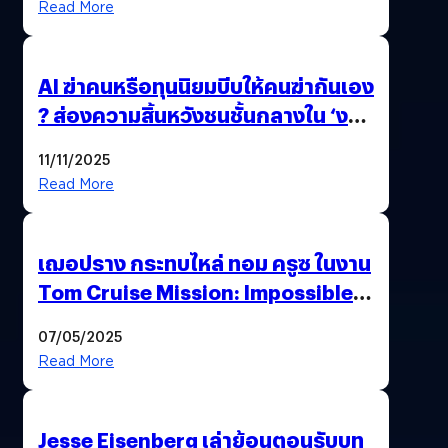
Read More
AI ฆ่าคนหรือทุนนิยมบีบให้คนฆ่ากันเอง
? ส่องความสิ้นหวังชนชั้นกลางใน ‘งาน
นี้…ฆ่าเอา’
11/11/2025
Read More
เฌอปราง กระทบไหล่ ทอม ครูซ ในงาน
Tom Cruise Mission: Impossible –
The Final Reckoning Tokyo
07/05/2025
Premiere
Read More
Jesse Eisenberg เล่าย้อนตอนรับบท