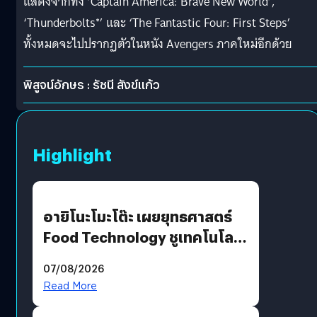
แสดงจากทั้ง ‘Captain America: Brave New World’,
‘Thunderbolts*’ และ ‘The Fantastic Four: First Steps’
ทั้งหมดจะไปปรากฏตัวในหนัง Avengers ภาคใหม่อีกด้วย
พิสูจน์อักษร : รัชนี สังข์แก้ว
Highlight
อายิโนะโมะโต๊ะ เผยยุทธศาสตร์
Food Technology ชูเทคโนโลยี
“AminoScience” เจาะอินไซต์ผู้
07/08/2026
บริโภคและ B2B
Read More