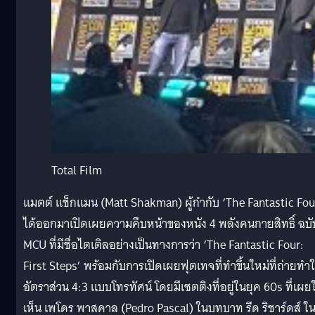
Total Film
แมตต์ แช็กแมน (Matt Shakman) ผู้กำกับ ‘The Fantastic Fou
ได้ออกมาเปิดเผยความคืบหน้าของหนัง 4 พลังคนกายสิทธิ์ ฉบั
MCU ที่มีชื่อไตเติลอย่างเป็นทางการว่า ‘The Fantastic Four:
First Steps’ พร้อมกับการเปิดเผยฟุตเทจที่ทำขึ้นใหม่ที่ถ่ายทำ
อัตราส่วน 4:3 แบบโทรทัศน์ โดยมีเซตติงที่อยู่ในยุค 60s ที่เผยใ
เห็น เพโดร พาสคาล (Pedro Pascal) ในบทบาท รีด ริชาร์ดส์ ใ