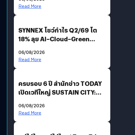
AGI
Read More
SYNNEX โชว์กำไร Q2/69 โต
18% ลุย AI–Cloud–Green
Energy สร้างฐาน Recurring
06/08/2026
Revenue เร่งเครื่อง New
Read More
Growth Engine พร้อมจ่าย
ปันผล 0.10 บาท/หุ้น
ครบรอบ 6 ปี สำนักข่าว TODAY
เปิดเวทีใหญ่ SUSTAIN CITY:
THE GREEN TRANSITION ถก
06/08/2026
แนวทางปรับตัวสู่เศรษฐกิจสี
Read More
เขียวอย่างยั่งยืน