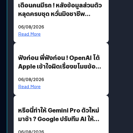
เตือนคนมีรถ ! หลังข้อมูลส่วนตัว
หลุดครบชุด หวั่นมิจชาชีพ
สวมรอย ล่าสุดพบแล้วเกิดจาก
06/08/2026
รหัสผ่านหลุด ไม่ใช่แฮ็กเกอร์
Read More
ฟังก่อน พี่ฟังก่อน ! OpenAI โต้
Apple เข้าใจผิดเรื่องขโมยข้อมูล
อีกฝั่งไม่ตอบโต้ แต่ฟ้องต่อ
06/08/2026
Read More
หรือนี่ทำให้ Gemini Pro ตัวใหม่
มาช้า ? Google ปรับทีม AI ให้
Demis Hassabis ลุยพัฒนา
06/08/2026